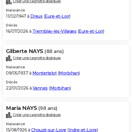
Créer une cagnotte obsèques
City break
Voyage de noces
Climat
Destinations
Voyage nature
Forum
+
PHOTO
Naissance
11/02/1947 à
Dreux
(
Eure-et-Loir
)
GUIDES D'ACHAT
Décès
16/07/2026 à
Tremblay-les-Villages
(
Eure-et-Loir
)
BONS PLANS
CARTE DE VOEUX
Gilberte NAYS
(88 ans)
Carte Bonne année
Carte Pâques
Carte de Noël
Carte Saint-Valentin
Carte d'anniversaire
DICTIONNAIRE
Créer une cagnotte obsèques
Biographies
Expressions
Dictionnaire
Citations
Proverbes
PROGRAMME TV
Naissance
09/05/1937 à
Montertelot
(
Morbihan
)
COPAINS D'AVANT
Décès
22/01/2026 à
Vannes
(
Morbihan
)
Se connecter
Collèges
Universités
Service militaire
S'inscrire
Lycées
Primaires
Entreprises
Avis de recherche
AVIS DE DÉCÈS
FORUM
Maria NAYS
(98 ans)
Lifestyle
Sport
Television
Cinema
Bricolage
Culture
Auto
Voyage
Créer une cagnotte obsèques
Naissance
15/08/1926 à
Chouzé-sur-Loire
(
Indre-et-Loire
)