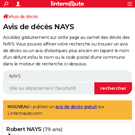
ACTUALITÉS
Connexion
S'inscrire
Avis de décès
Rechercher
Société
Education
Villes
Politique
Faits Divers
Monde
+
SPORT
Avis de décès NAYS
Football
Cyclisme
Forum
Coupe du monde 2026
Tennis
Rugby
CULTURE
Accédez gratuitement sur cette page au carnet des décès des
TNT
Cinéma
Musique
Programme TV
Streaming
Sorties cinéma
+
NAYS. Vous pouvez affiner votre recherche ou trouver un avis
FINANCE
de décès ou un avis d'obsèques plus ancien en tapant le nom
Impôts
Immobilier
Banque
Crédit
Retraite
Epargne
Risques naturels par ville
Assurance
AUTO
d'un défunt et/ou le nom ou le code postal d'une commune
dans le moteur de recherche ci-dessous.
Réserver un essai
Berlines
Forum auto
Essais
Citadines
SUV
+
HIGH-TECH
Meilleur smartphone
Ordinateurs
Guide high-tech
Mobiles
Internet
Jeux vidéo
+
BRICOLAGE
Aménagement intérieur
Cuisine
Jardinage
+
Forum
Extérieur
Salle de bains
Rangement
WEEK-END
Escapades
Expositions
Week-end nature
Guides de France
Patrimoine
Musées
+
LIFESTYLE
NOUVEAU :
publiez un
avis de décès gratuit
sur
Linternaute.com
Bien-être
Mode
+
Art de vivre
Loisirs
Modes de vie
SANTE
Robert NAYS
Guide de la santé
Médicaments
+
Alimentation
Maladies
Sommeil
(79 ans)
VOYAGE