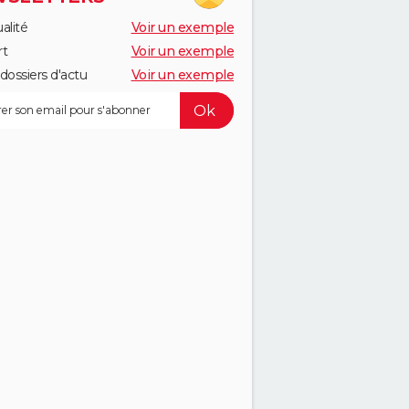
alité
Voir un exemple
rt
Voir un exemple
dossiers d'actu
Voir un exemple