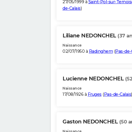
27/05/1999 à
Saint-Pol-sur-Ternois
de-Calais
)
Liliane NEDONCHEL
(37 an
Naissance
02/07/1950 à
Radinghem
(
Pas-de-C
Lucienne NEDONCHEL
(5
Naissance
17/08/1926 à
Fruges
(
Pas-de-Calais
Gaston NEDONCHEL
(50 a
Naissance