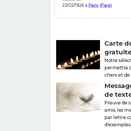
22/02/1926 à
Paris
(
Paris
)
Carte d
gratuit
Notre sélec
permettra 
chers et de
Message
de text
Preuve de 
amis, les m
par lettre 
d'exemples 