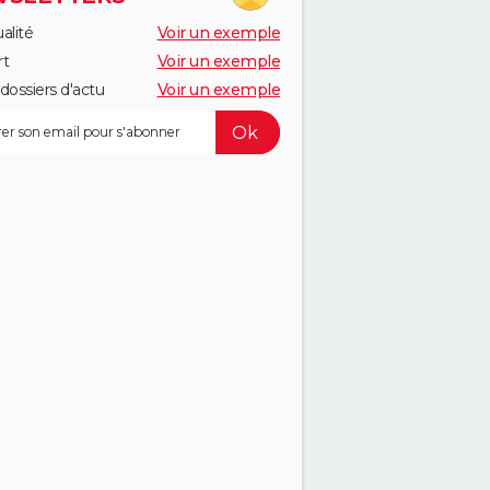
alité
Voir un exemple
rt
Voir un exemple
dossiers d'actu
Voir un exemple