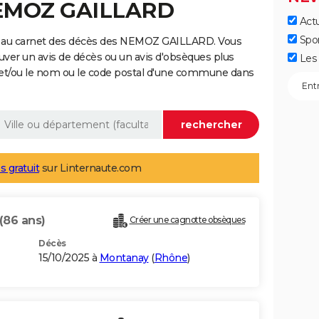
NEMOZ GAILLARD
Actu
Spo
e au carnet des décès des NEMOZ GAILLARD. Vous
uver un avis de décès ou un avis d'obsèques plus
Les 
 et/ou le nom ou le code postal d'une commune dans
s gratuit
sur Linternaute.com
(86 ans)
Créer une cagnotte obsèques
Décès
15/10/2025 à
Montanay
(
Rhône
)