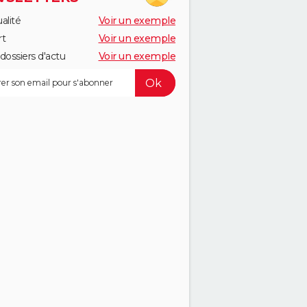
alité
Voir un exemple
rt
Voir un exemple
dossiers d'actu
Voir un exemple