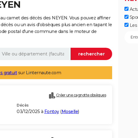
EYEN
Actu
Spo
 au carnet des décès des NEYEN. Vous pouvez affiner
 décès ou un avis d'obsèques plus ancien en tapant le
Les 
code postal d'une commune dans le moteur de
s gratuit
sur Linternaute.com
Créer une cagnotte obsèques
Décès
03/12/2025 à
Fontoy
(
Moselle
)