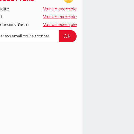
alité
Voir un exemple
rt
Voir un exemple
dossiers d'actu
Voir un exemple