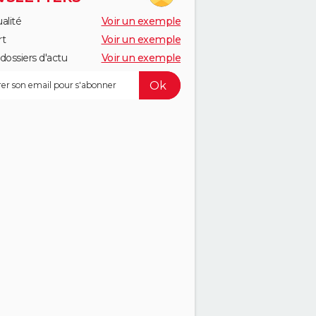
alité
Voir un exemple
rt
Voir un exemple
dossiers d'actu
Voir un exemple