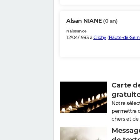
Alsan NIANE
(0 an)
Naissance
12/04/1983 à
Clichy
(
Hauts-de-Sein
Carte d
gratuit
Notre sélec
permettra 
chers et de
Message
de text