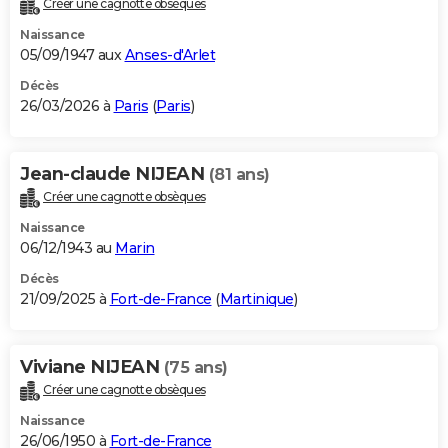
Créer une cagnotte obsèques
City break
Voyage de noces
Climat
Destinations
Voyage nature
Forum
+
PHOTO
Naissance
05/09/1947 aux
Anses-d'Arlet
GUIDES D'ACHAT
Décès
26/03/2026 à
Paris
(
Paris
)
BONS PLANS
CARTE DE VOEUX
Jean-claude NIJEAN
(81 ans)
Carte Bonne année
Carte Pâques
Carte de Noël
Carte Saint-Valentin
Carte d'anniversaire
DICTIONNAIRE
Créer une cagnotte obsèques
Biographies
Expressions
Dictionnaire
Citations
Proverbes
PROGRAMME TV
Naissance
06/12/1943 au
Marin
COPAINS D'AVANT
Décès
21/09/2025 à
Fort-de-France
(
Martinique
)
Se connecter
Collèges
Universités
Service militaire
S'inscrire
Lycées
Primaires
Entreprises
Avis de recherche
AVIS DE DÉCÈS
FORUM
Viviane NIJEAN
(75 ans)
Lifestyle
Sport
Television
Cinema
Bricolage
Culture
Auto
Voyage
Créer une cagnotte obsèques
Naissance
26/06/1950 à
Fort-de-France