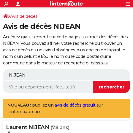
ACTUALITÉS
Connexion
S'inscrire
Avis de décès
Rechercher
Société
Education
Villes
Politique
Faits Divers
Monde
+
SPORT
Avis de décès NIJEAN
Football
Cyclisme
Forum
Coupe du monde 2026
Tennis
Rugby
CULTURE
Accédez gratuitement sur cette page au carnet des décès des
TNT
Cinéma
Musique
Programme TV
Streaming
Sorties cinéma
+
NIJEAN. Vous pouvez affiner votre recherche ou trouver un
FINANCE
avis de décès ou un avis d'obsèques plus ancien en tapant le
Impôts
Immobilier
Banque
Crédit
Retraite
Epargne
Risques naturels par ville
Assurance
AUTO
nom d'un défunt et/ou le nom ou le code postal d'une
commune dans le moteur de recherche ci-dessous.
Réserver un essai
Berlines
Forum auto
Essais
Citadines
SUV
+
HIGH-TECH
Meilleur smartphone
Ordinateurs
Guide high-tech
Mobiles
Internet
Jeux vidéo
+
BRICOLAGE
Aménagement intérieur
Cuisine
Jardinage
+
Forum
Extérieur
Salle de bains
Rangement
WEEK-END
Escapades
Expositions
Week-end nature
Guides de France
Patrimoine
Musées
+
LIFESTYLE
NOUVEAU :
publiez un
avis de décès gratuit
sur
Linternaute.com
Bien-être
Mode
+
Art de vivre
Loisirs
Modes de vie
SANTE
Laurent NIJEAN
Guide de la santé
Médicaments
+
Alimentation
Maladies
Sommeil
(78 ans)
VOYAGE