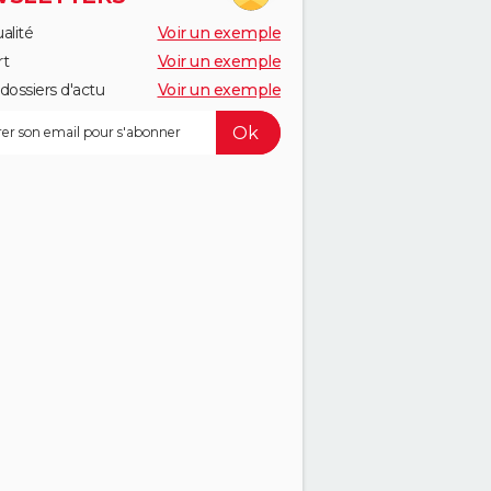
alité
Voir un exemple
rt
Voir un exemple
dossiers d'actu
Voir un exemple