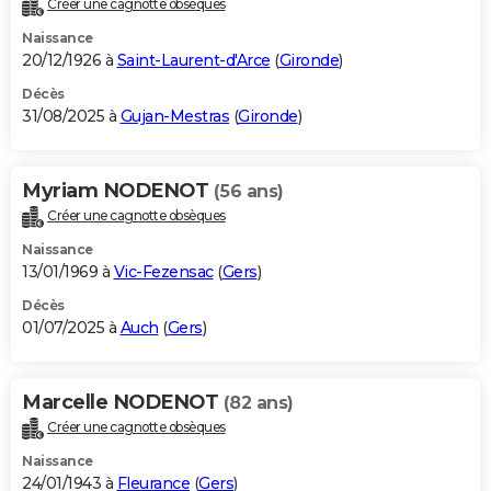
Créer une cagnotte obsèques
City break
Voyage de noces
Climat
Destinations
Voyage nature
Forum
+
PHOTO
Naissance
20/12/1926 à
Saint-Laurent-d'Arce
(
Gironde
)
GUIDES D'ACHAT
Décès
31/08/2025 à
Gujan-Mestras
(
Gironde
)
BONS PLANS
CARTE DE VOEUX
Myriam NODENOT
(56 ans)
Carte Bonne année
Carte Pâques
Carte de Noël
Carte Saint-Valentin
Carte d'anniversaire
DICTIONNAIRE
Créer une cagnotte obsèques
Biographies
Expressions
Dictionnaire
Citations
Proverbes
PROGRAMME TV
Naissance
13/01/1969 à
Vic-Fezensac
(
Gers
)
COPAINS D'AVANT
Décès
01/07/2025 à
Auch
(
Gers
)
Se connecter
Collèges
Universités
Service militaire
S'inscrire
Lycées
Primaires
Entreprises
Avis de recherche
AVIS DE DÉCÈS
FORUM
Marcelle NODENOT
(82 ans)
Lifestyle
Sport
Television
Cinema
Bricolage
Culture
Auto
Voyage
Créer une cagnotte obsèques
Naissance
24/01/1943 à
Fleurance
(
Gers
)