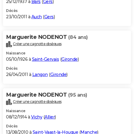
25/12/1937 à
Bars
(
Gers
)
Décès
23/10/2011 à
Auch
(
Gers
)
Marguerite NODENOT
(84 ans)
Créer une cagnotte obsèques
Naissance
05/10/1926 à
Saint-Gervais
(
Gironde
)
Décès
26/04/2011 à
Langon
(
Gironde
)
Marguerite NODENOT
(95 ans)
Créer une cagnotte obsèques
Naissance
08/12/1914 à
Vichy
(
Allier
)
Décès
13/08/2010 à
Saint-Vaast-la-Hougue
(
Manche
)