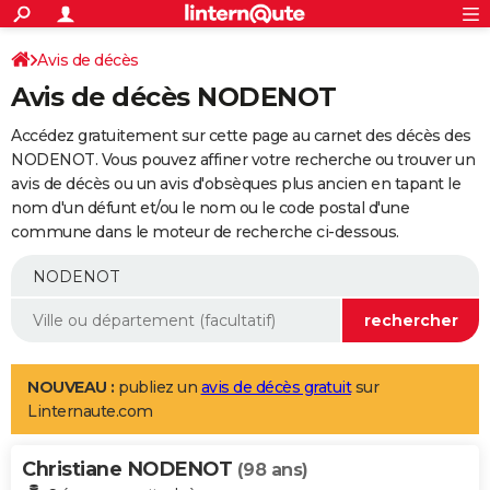
ACTUALITÉS
Connexion
S'inscrire
Avis de décès
Rechercher
Société
Education
Villes
Politique
Faits Divers
Monde
+
SPORT
Avis de décès NODENOT
Football
Cyclisme
Forum
Coupe du monde 2026
Tennis
Rugby
CULTURE
Accédez gratuitement sur cette page au carnet des décès des
TNT
Cinéma
Musique
Programme TV
Streaming
Sorties cinéma
+
NODENOT. Vous pouvez affiner votre recherche ou trouver un
FINANCE
avis de décès ou un avis d'obsèques plus ancien en tapant le
Impôts
Immobilier
Banque
Crédit
Retraite
Epargne
Risques naturels par ville
Assurance
AUTO
nom d'un défunt et/ou le nom ou le code postal d'une
commune dans le moteur de recherche ci-dessous.
Réserver un essai
Berlines
Forum auto
Essais
Citadines
SUV
+
HIGH-TECH
Meilleur smartphone
Ordinateurs
Guide high-tech
Mobiles
Internet
Jeux vidéo
+
BRICOLAGE
Aménagement intérieur
Cuisine
Jardinage
+
Forum
Extérieur
Salle de bains
Rangement
WEEK-END
Escapades
Expositions
Week-end nature
Guides de France
Patrimoine
Musées
+
LIFESTYLE
NOUVEAU :
publiez un
avis de décès gratuit
sur
Linternaute.com
Bien-être
Mode
+
Art de vivre
Loisirs
Modes de vie
SANTE
Christiane NODENOT
Guide de la santé
Médicaments
+
Alimentation
Maladies
Sommeil
(98 ans)
VOYAGE