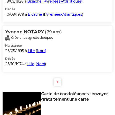
18/05/1926 à
Bidache
(
Pyrénées-Atlantiques
)
Décès
10/08/1979 à
Bidache
(
Pyrénées-Atlantiques
)
Yvonne NOTARY
(79 ans)
Créer une cagnotte obsèques
Naissance
23/05/1895 à
Lille
(
Nord
)
Décès
23/10/1974 à
Lille
(
Nord
)
1
Carte de condoléances : envoyer
gratuitement une carte