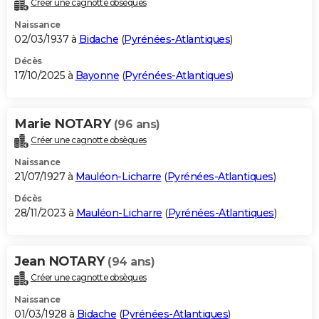
Créer une cagnotte obsèques
City break
Voyage de noces
Climat
Destinations
Voyage nature
Forum
+
PHOTO
Naissance
02/03/1937 à
Bidache
(
Pyrénées-Atlantiques
)
GUIDES D'ACHAT
Décès
17/10/2025 à
Bayonne
(
Pyrénées-Atlantiques
)
BONS PLANS
CARTE DE VOEUX
Marie NOTARY
(96 ans)
Carte Bonne année
Carte Pâques
Carte de Noël
Carte Saint-Valentin
Carte d'anniversaire
DICTIONNAIRE
Créer une cagnotte obsèques
Biographies
Expressions
Dictionnaire
Citations
Proverbes
PROGRAMME TV
Naissance
21/07/1927 à
Mauléon-Licharre
(
Pyrénées-Atlantiques
)
COPAINS D'AVANT
Décès
28/11/2023 à
Mauléon-Licharre
(
Pyrénées-Atlantiques
)
Se connecter
Collèges
Universités
Service militaire
S'inscrire
Lycées
Primaires
Entreprises
Avis de recherche
AVIS DE DÉCÈS
FORUM
Jean NOTARY
(94 ans)
Lifestyle
Sport
Television
Cinema
Bricolage
Culture
Auto
Voyage
Créer une cagnotte obsèques
Naissance
01/03/1928 à
Bidache
(
Pyrénées-Atlantiques
)