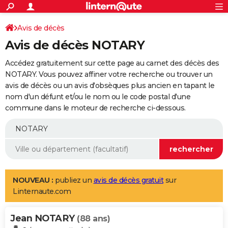
ACTUALITÉS
Connexion
S'inscrire
Avis de décès
Rechercher
Société
Education
Villes
Politique
Faits Divers
Monde
+
SPORT
Avis de décès NOTARY
Football
Cyclisme
Forum
Coupe du monde 2026
Tennis
Rugby
CULTURE
Accédez gratuitement sur cette page au carnet des décès des
TNT
Cinéma
Musique
Programme TV
Streaming
Sorties cinéma
+
NOTARY. Vous pouvez affiner votre recherche ou trouver un
FINANCE
avis de décès ou un avis d'obsèques plus ancien en tapant le
Impôts
Immobilier
Banque
Crédit
Retraite
Epargne
Risques naturels par ville
Assurance
AUTO
nom d'un défunt et/ou le nom ou le code postal d'une
commune dans le moteur de recherche ci-dessous.
Réserver un essai
Berlines
Forum auto
Essais
Citadines
SUV
+
HIGH-TECH
Meilleur smartphone
Ordinateurs
Guide high-tech
Mobiles
Internet
Jeux vidéo
+
BRICOLAGE
Aménagement intérieur
Cuisine
Jardinage
+
Forum
Extérieur
Salle de bains
Rangement
WEEK-END
Escapades
Expositions
Week-end nature
Guides de France
Patrimoine
Musées
+
LIFESTYLE
NOUVEAU :
publiez un
avis de décès gratuit
sur
Linternaute.com
Bien-être
Mode
+
Art de vivre
Loisirs
Modes de vie
SANTE
Jean NOTARY
Guide de la santé
Médicaments
+
Alimentation
Maladies
Sommeil
(88 ans)
VOYAGE