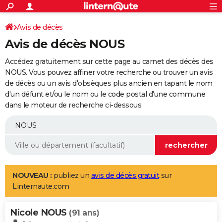
ACTUALITÉS
Connexion
S'inscrire
Avis de décès
Rechercher
Société
Education
Villes
Politique
Faits Divers
Monde
+
SPORT
Avis de décès NOUS
Football
Cyclisme
Forum
Coupe du monde 2026
Tennis
Rugby
CULTURE
Accédez gratuitement sur cette page au carnet des décès des
TNT
Cinéma
Musique
Programme TV
Streaming
Sorties cinéma
+
NOUS. Vous pouvez affiner votre recherche ou trouver un avis
FINANCE
de décès ou un avis d'obsèques plus ancien en tapant le nom
Impôts
Immobilier
Banque
Crédit
Retraite
Epargne
Risques naturels par ville
Assurance
AUTO
d'un défunt et/ou le nom ou le code postal d'une commune
dans le moteur de recherche ci-dessous.
Réserver un essai
Berlines
Forum auto
Essais
Citadines
SUV
+
HIGH-TECH
Meilleur smartphone
Ordinateurs
Guide high-tech
Mobiles
Internet
Jeux vidéo
+
BRICOLAGE
Aménagement intérieur
Cuisine
Jardinage
+
Forum
Extérieur
Salle de bains
Rangement
WEEK-END
Escapades
Expositions
Week-end nature
Guides de France
Patrimoine
Musées
+
LIFESTYLE
NOUVEAU :
publiez un
avis de décès gratuit
sur
Linternaute.com
Bien-être
Mode
+
Art de vivre
Loisirs
Modes de vie
SANTE
Nicole NOUS
Guide de la santé
Médicaments
+
Alimentation
Maladies
Sommeil
(91 ans)
VOYAGE