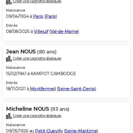
Créer une cagnotte obsèques
City break
Voyage de noces
Climat
Destinations
Voyage nature
Forum
+
PHOTO
Naissance
09/04/1934 à
Paris
(
Paris
)
GUIDES D'ACHAT
Décès
08/08/2025 à
Villejuif
(
Val-de-Marne
)
BONS PLANS
CARTE DE VOEUX
Jean NOUS
(80 ans)
Carte Bonne année
Carte Pâques
Carte de Noël
Carte Saint-Valentin
Carte d'anniversaire
DICTIONNAIRE
Créer une cagnotte obsèques
Biographies
Expressions
Dictionnaire
Citations
Proverbes
PROGRAMME TV
Naissance
15/02/1941 à KAMPOT CAMBODGE
COPAINS D'AVANT
Décès
18/11/2021 à
Montfermeil
(
Seine-Saint-Denis
)
Se connecter
Collèges
Universités
Service militaire
S'inscrire
Lycées
Primaires
Entreprises
Avis de recherche
AVIS DE DÉCÈS
FORUM
Micheline NOUS
(93 ans)
Lifestyle
Sport
Television
Cinema
Bricolage
Culture
Auto
Voyage
Créer une cagnotte obsèques
Naissance
09/05/1926 au
Petit-Quevilly
(
Seine-Maritime
)