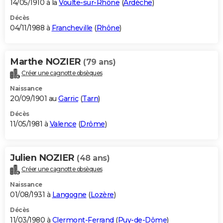
14/05/1910 à la
Voulte-sur-Rhône
(
Ardèche
)
Décès
04/11/1988 à
Francheville
(
Rhône
)
Marthe NOZIER
(79 ans)
Créer une cagnotte obsèques
Naissance
20/09/1901 au
Garric
(
Tarn
)
Décès
11/05/1981 à
Valence
(
Drôme
)
Julien NOZIER
(48 ans)
Créer une cagnotte obsèques
Naissance
01/08/1931 à
Langogne
(
Lozère
)
Décès
11/03/1980 à
Clermont-Ferrand
(
Puy-de-Dôme
)