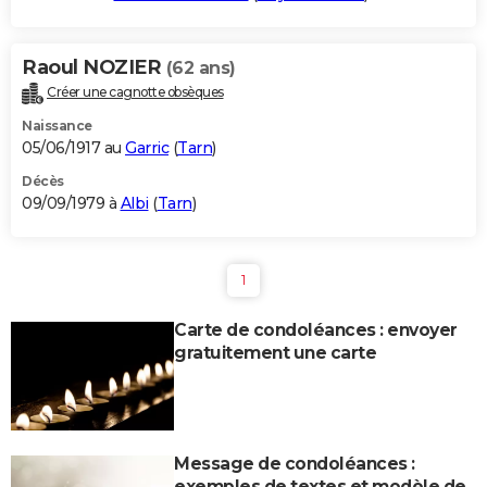
Raoul NOZIER
(62 ans)
Créer une cagnotte obsèques
Naissance
05/06/1917 au
Garric
(
Tarn
)
Décès
09/09/1979 à
Albi
(
Tarn
)
1
Carte de condoléances : envoyer
gratuitement une carte
Message de condoléances :
exemples de textes et modèle de