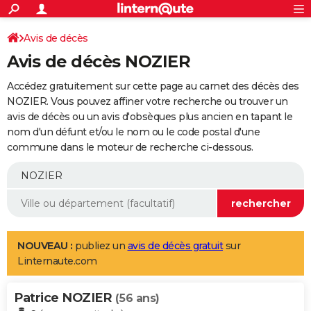
ACTUALITÉS
Connexion
S'inscrire
Avis de décès
Rechercher
Société
Education
Villes
Politique
Faits Divers
Monde
+
SPORT
Avis de décès NOZIER
Football
Cyclisme
Forum
Coupe du monde 2026
Tennis
Rugby
CULTURE
Accédez gratuitement sur cette page au carnet des décès des
TNT
Cinéma
Musique
Programme TV
Streaming
Sorties cinéma
+
NOZIER. Vous pouvez affiner votre recherche ou trouver un
FINANCE
avis de décès ou un avis d'obsèques plus ancien en tapant le
Impôts
Immobilier
Banque
Crédit
Retraite
Epargne
Risques naturels par ville
Assurance
AUTO
nom d'un défunt et/ou le nom ou le code postal d'une
commune dans le moteur de recherche ci-dessous.
Réserver un essai
Berlines
Forum auto
Essais
Citadines
SUV
+
HIGH-TECH
Meilleur smartphone
Ordinateurs
Guide high-tech
Mobiles
Internet
Jeux vidéo
+
BRICOLAGE
Aménagement intérieur
Cuisine
Jardinage
+
Forum
Extérieur
Salle de bains
Rangement
WEEK-END
Escapades
Expositions
Week-end nature
Guides de France
Patrimoine
Musées
+
LIFESTYLE
NOUVEAU :
publiez un
avis de décès gratuit
sur
Linternaute.com
Bien-être
Mode
+
Art de vivre
Loisirs
Modes de vie
SANTE
Patrice NOZIER
Guide de la santé
Médicaments
+
Alimentation
Maladies
Sommeil
(56 ans)
VOYAGE