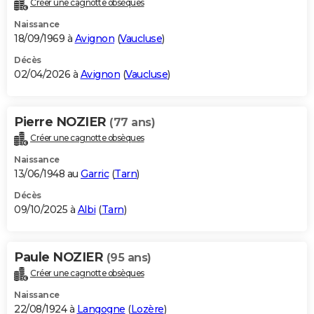
Créer une cagnotte obsèques
City break
Voyage de noces
Climat
Destinations
Voyage nature
Forum
+
PHOTO
Naissance
18/09/1969 à
Avignon
(
Vaucluse
)
GUIDES D'ACHAT
Décès
02/04/2026 à
Avignon
(
Vaucluse
)
BONS PLANS
CARTE DE VOEUX
Pierre NOZIER
(77 ans)
Carte Bonne année
Carte Pâques
Carte de Noël
Carte Saint-Valentin
Carte d'anniversaire
DICTIONNAIRE
Créer une cagnotte obsèques
Biographies
Expressions
Dictionnaire
Citations
Proverbes
PROGRAMME TV
Naissance
13/06/1948 au
Garric
(
Tarn
)
COPAINS D'AVANT
Décès
09/10/2025 à
Albi
(
Tarn
)
Se connecter
Collèges
Universités
Service militaire
S'inscrire
Lycées
Primaires
Entreprises
Avis de recherche
AVIS DE DÉCÈS
FORUM
Paule NOZIER
(95 ans)
Lifestyle
Sport
Television
Cinema
Bricolage
Culture
Auto
Voyage
Créer une cagnotte obsèques
Naissance
22/08/1924 à
Langogne
(
Lozère
)