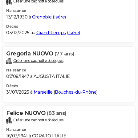
Créer une cagnotte obsèques
City break
Voyage de noces
Climat
Destinations
Voyage nature
Forum
+
PHOTO
Naissance
13/12/1930 à
Grenoble
(
Isère
)
GUIDES D'ACHAT
Décès
03/12/2025 au
Grand-Lemps
(
Isère
)
BONS PLANS
CARTE DE VOEUX
Gregoria NUOVO
(77 ans)
Carte Bonne année
Carte Pâques
Carte de Noël
Carte Saint-Valentin
Carte d'anniversaire
DICTIONNAIRE
Créer une cagnotte obsèques
Biographies
Expressions
Dictionnaire
Citations
Proverbes
PROGRAMME TV
Naissance
07/08/1947 à AUGUSTA ITALIE
COPAINS D'AVANT
Décès
31/07/2025 à
Marseille
(
Bouches-du-Rhône
)
Se connecter
Collèges
Universités
Service militaire
S'inscrire
Lycées
Primaires
Entreprises
Avis de recherche
AVIS DE DÉCÈS
FORUM
Felice NUOVO
(83 ans)
Lifestyle
Sport
Television
Cinema
Bricolage
Culture
Auto
Voyage
Créer une cagnotte obsèques
Naissance
16/03/1941 à CORATO ITALIE