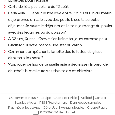
Lunettes pour l'éclipse
Carte de l'éclipse solaire du 12 août
Carla Villa, 101 ans : "Je me lève entre 7 h 30 et 8 h du matin
et je prends un café avec des petits biscuits au petit-
déjeuner. Je saute le déjeuner et, le soir, je mange du poulet
avec des légumes ou du poisson"
À 62 ans, Russell Crowe s'entraîne toujours comme pour
Gladiator : il défie même une star du catch
Comment empêcher la lunette des toilettes de glisser
dans tous les sens ?
"Appliquer ce liquide vaisselle aide à dégraisser la paroi de
douche" : la meilleure solution selon ce chimiste
Qui sommes-nous ?
Equipe
Charte éditoriale
Publicité
Contact
Tous les articles
RSS
Recrutement
Données personnelles
Paramétrer les cookies
Gérer Utiq
Mentions légales
Groupe Figaro
© 2026 CCM Benchmark