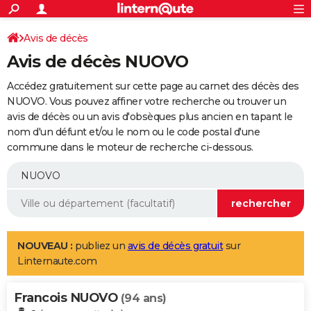
ACTUALITÉS
Connexion
S'inscrire
Avis de décès
Rechercher
Société
Education
Villes
Politique
Faits Divers
Monde
+
SPORT
Avis de décès NUOVO
Football
Cyclisme
Forum
Coupe du monde 2026
Tennis
Rugby
CULTURE
Accédez gratuitement sur cette page au carnet des décès des
TNT
Cinéma
Musique
Programme TV
Streaming
Sorties cinéma
+
NUOVO. Vous pouvez affiner votre recherche ou trouver un
FINANCE
avis de décès ou un avis d'obsèques plus ancien en tapant le
Impôts
Immobilier
Banque
Crédit
Retraite
Epargne
Risques naturels par ville
Assurance
AUTO
nom d'un défunt et/ou le nom ou le code postal d'une
commune dans le moteur de recherche ci-dessous.
Réserver un essai
Berlines
Forum auto
Essais
Citadines
SUV
+
HIGH-TECH
Meilleur smartphone
Ordinateurs
Guide high-tech
Mobiles
Internet
Jeux vidéo
+
BRICOLAGE
Aménagement intérieur
Cuisine
Jardinage
+
Forum
Extérieur
Salle de bains
Rangement
WEEK-END
Escapades
Expositions
Week-end nature
Guides de France
Patrimoine
Musées
+
LIFESTYLE
NOUVEAU :
publiez un
avis de décès gratuit
sur
Linternaute.com
Bien-être
Mode
+
Art de vivre
Loisirs
Modes de vie
SANTE
Francois NUOVO
Guide de la santé
Médicaments
+
Alimentation
Maladies
Sommeil
(94 ans)
VOYAGE