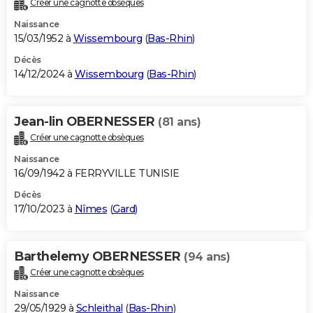
Créer une cagnotte obsèques
City break
Voyage de noces
Climat
Destinations
Voyage nature
Forum
+
PHOTO
Naissance
15/03/1952 à
Wissembourg
(
Bas-Rhin
)
GUIDES D'ACHAT
Décès
14/12/2024 à
Wissembourg
(
Bas-Rhin
)
BONS PLANS
CARTE DE VOEUX
Jean-lin OBERNESSER
(81 ans)
Carte Bonne année
Carte Pâques
Carte de Noël
Carte Saint-Valentin
Carte d'anniversaire
DICTIONNAIRE
Créer une cagnotte obsèques
Biographies
Expressions
Dictionnaire
Citations
Proverbes
PROGRAMME TV
Naissance
16/09/1942 à FERRYVILLE TUNISIE
COPAINS D'AVANT
Décès
17/10/2023 à
Nîmes
(
Gard
)
Se connecter
Collèges
Universités
Service militaire
S'inscrire
Lycées
Primaires
Entreprises
Avis de recherche
AVIS DE DÉCÈS
FORUM
Barthelemy OBERNESSER
(94 ans)
Lifestyle
Sport
Television
Cinema
Bricolage
Culture
Auto
Voyage
Créer une cagnotte obsèques
Naissance
29/05/1929 à
Schleithal
(
Bas-Rhin
)