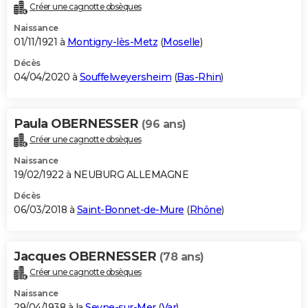
Créer une cagnotte obsèques
Naissance
01/11/1921 à
Montigny-lès-Metz
(
Moselle
)
Décès
04/04/2020 à
Souffelweyersheim
(
Bas-Rhin
)
Paula OBERNESSER
(96 ans)
Créer une cagnotte obsèques
Naissance
19/02/1922 à NEUBURG ALLEMAGNE
Décès
06/03/2018 à
Saint-Bonnet-de-Mure
(
Rhône
)
Jacques OBERNESSER
(78 ans)
Créer une cagnotte obsèques
Naissance
29/04/1938 à la
Seyne-sur-Mer
(
Var
)