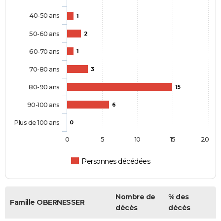
40-50 ans
1
50-60 ans
2
60-70 ans
1
70-80 ans
3
80-90 ans
15
90-100 ans
6
Plus de 100 ans
0
0
5
10
15
20
Personnes décédées
Nombre de
% des
Famille OBERNESSER
décès
décès