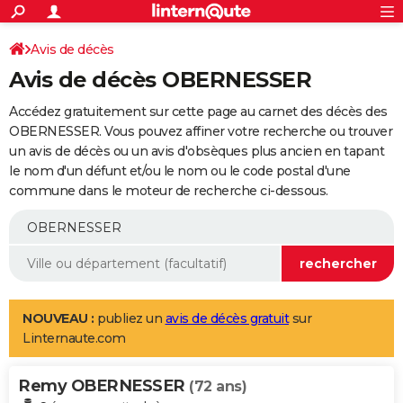
ACTUALITÉS
Connexion
S'inscrire
Avis de décès
Rechercher
Société
Education
Villes
Politique
Faits Divers
Monde
+
SPORT
Avis de décès OBERNESSER
Football
Cyclisme
Forum
Coupe du monde 2026
Tennis
Rugby
CULTURE
Accédez gratuitement sur cette page au carnet des décès des
TNT
Cinéma
Musique
Programme TV
Streaming
Sorties cinéma
+
OBERNESSER. Vous pouvez affiner votre recherche ou trouver
FINANCE
un avis de décès ou un avis d'obsèques plus ancien en tapant
Impôts
Immobilier
Banque
Crédit
Retraite
Epargne
Risques naturels par ville
Assurance
AUTO
le nom d'un défunt et/ou le nom ou le code postal d'une
commune dans le moteur de recherche ci-dessous.
Réserver un essai
Berlines
Forum auto
Essais
Citadines
SUV
+
HIGH-TECH
Meilleur smartphone
Ordinateurs
Guide high-tech
Mobiles
Internet
Jeux vidéo
+
BRICOLAGE
Aménagement intérieur
Cuisine
Jardinage
+
Forum
Extérieur
Salle de bains
Rangement
WEEK-END
Escapades
Expositions
Week-end nature
Guides de France
Patrimoine
Musées
+
LIFESTYLE
NOUVEAU :
publiez un
avis de décès gratuit
sur
Linternaute.com
Bien-être
Mode
+
Art de vivre
Loisirs
Modes de vie
SANTE
Remy OBERNESSER
Guide de la santé
Médicaments
+
Alimentation
Maladies
Sommeil
(72 ans)
VOYAGE