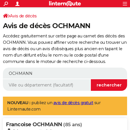
ACTUALITÉS
Connexion
S'inscrire
Avis de décès
Rechercher
Société
Education
Villes
Politique
Faits Divers
Monde
+
SPORT
Avis de décès OCHMANN
Football
Cyclisme
Forum
Coupe du monde 2026
Tennis
Rugby
CULTURE
Accédez gratuitement sur cette page au carnet des décès des
TNT
Cinéma
Musique
Programme TV
Streaming
Sorties cinéma
+
OCHMANN. Vous pouvez affiner votre recherche ou trouver un
FINANCE
avis de décès ou un avis d'obsèques plus ancien en tapant le
Impôts
Immobilier
Banque
Crédit
Retraite
Epargne
Risques naturels par ville
Assurance
AUTO
nom d'un défunt et/ou le nom ou le code postal d'une
commune dans le moteur de recherche ci-dessous.
Réserver un essai
Berlines
Forum auto
Essais
Citadines
SUV
+
HIGH-TECH
Meilleur smartphone
Ordinateurs
Guide high-tech
Mobiles
Internet
Jeux vidéo
+
BRICOLAGE
Aménagement intérieur
Cuisine
Jardinage
+
Forum
Extérieur
Salle de bains
Rangement
WEEK-END
Escapades
Expositions
Week-end nature
Guides de France
Patrimoine
Musées
+
LIFESTYLE
NOUVEAU :
publiez un
avis de décès gratuit
sur
Linternaute.com
Bien-être
Mode
+
Art de vivre
Loisirs
Modes de vie
SANTE
Francoise OCHMANN
Guide de la santé
Médicaments
+
Alimentation
Maladies
Sommeil
(85 ans)
VOYAGE