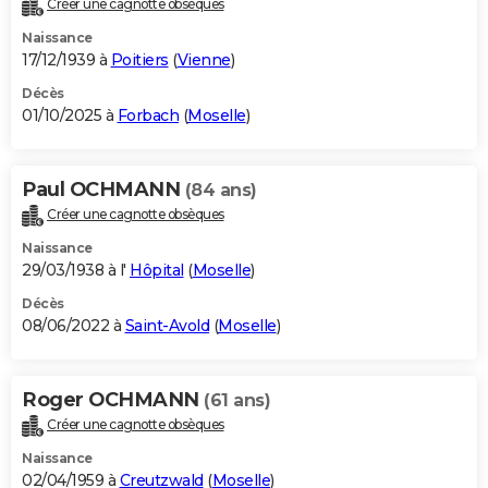
Créer une cagnotte obsèques
City break
Voyage de noces
Climat
Destinations
Voyage nature
Forum
+
PHOTO
Naissance
17/12/1939 à
Poitiers
(
Vienne
)
GUIDES D'ACHAT
Décès
01/10/2025 à
Forbach
(
Moselle
)
BONS PLANS
CARTE DE VOEUX
Paul OCHMANN
(84 ans)
Carte Bonne année
Carte Pâques
Carte de Noël
Carte Saint-Valentin
Carte d'anniversaire
DICTIONNAIRE
Créer une cagnotte obsèques
Biographies
Expressions
Dictionnaire
Citations
Proverbes
PROGRAMME TV
Naissance
29/03/1938 à l'
Hôpital
(
Moselle
)
COPAINS D'AVANT
Décès
08/06/2022 à
Saint-Avold
(
Moselle
)
Se connecter
Collèges
Universités
Service militaire
S'inscrire
Lycées
Primaires
Entreprises
Avis de recherche
AVIS DE DÉCÈS
FORUM
Roger OCHMANN
(61 ans)
Lifestyle
Sport
Television
Cinema
Bricolage
Culture
Auto
Voyage
Créer une cagnotte obsèques
Naissance
02/04/1959 à
Creutzwald
(
Moselle
)