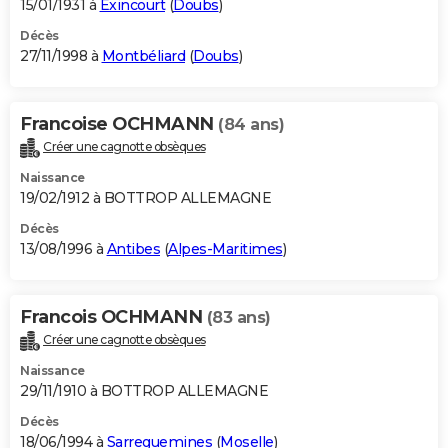
15/01/1931 à
Exincourt
(
Doubs
)
Décès
27/11/1998 à
Montbéliard
(
Doubs
)
Francoise OCHMANN
(84 ans)
Créer une cagnotte obsèques
Naissance
19/02/1912 à BOTTROP ALLEMAGNE
Décès
13/08/1996 à
Antibes
(
Alpes-Maritimes
)
Francois OCHMANN
(83 ans)
Créer une cagnotte obsèques
Naissance
29/11/1910 à BOTTROP ALLEMAGNE
Décès
18/06/1994 à
Sarreguemines
(
Moselle
)