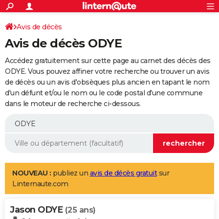
ACTUALITÉS
Connexion
S'inscrire
Avis de décès
Rechercher
Société
Education
Villes
Politique
Faits Divers
Monde
+
SPORT
Avis de décès ODYE
Football
Cyclisme
Forum
Coupe du monde 2026
Tennis
Rugby
CULTURE
Accédez gratuitement sur cette page au carnet des décès des
TNT
Cinéma
Musique
Programme TV
Streaming
Sorties cinéma
+
ODYE. Vous pouvez affiner votre recherche ou trouver un avis
FINANCE
de décès ou un avis d'obsèques plus ancien en tapant le nom
Impôts
Immobilier
Banque
Crédit
Retraite
Epargne
Risques naturels par ville
Assurance
AUTO
d'un défunt et/ou le nom ou le code postal d'une commune
dans le moteur de recherche ci-dessous.
Réserver un essai
Berlines
Forum auto
Essais
Citadines
SUV
+
HIGH-TECH
Meilleur smartphone
Ordinateurs
Guide high-tech
Mobiles
Internet
Jeux vidéo
+
BRICOLAGE
Aménagement intérieur
Cuisine
Jardinage
+
Forum
Extérieur
Salle de bains
Rangement
WEEK-END
Escapades
Expositions
Week-end nature
Guides de France
Patrimoine
Musées
+
LIFESTYLE
NOUVEAU :
publiez un
avis de décès gratuit
sur
Linternaute.com
Bien-être
Mode
+
Art de vivre
Loisirs
Modes de vie
SANTE
Jason ODYE
Guide de la santé
Médicaments
+
Alimentation
Maladies
Sommeil
(25 ans)
VOYAGE