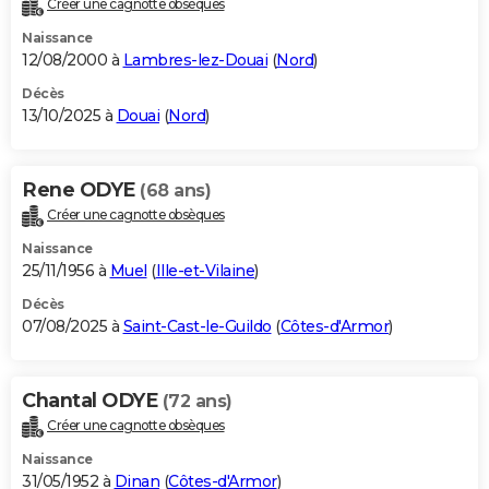
Créer une cagnotte obsèques
City break
Voyage de noces
Climat
Destinations
Voyage nature
Forum
+
PHOTO
Naissance
12/08/2000 à
Lambres-lez-Douai
(
Nord
)
GUIDES D'ACHAT
Décès
13/10/2025 à
Douai
(
Nord
)
BONS PLANS
CARTE DE VOEUX
Rene ODYE
(68 ans)
Carte Bonne année
Carte Pâques
Carte de Noël
Carte Saint-Valentin
Carte d'anniversaire
DICTIONNAIRE
Créer une cagnotte obsèques
Biographies
Expressions
Dictionnaire
Citations
Proverbes
PROGRAMME TV
Naissance
25/11/1956 à
Muel
(
Ille-et-Vilaine
)
COPAINS D'AVANT
Décès
07/08/2025 à
Saint-Cast-le-Guildo
(
Côtes-d'Armor
)
Se connecter
Collèges
Universités
Service militaire
S'inscrire
Lycées
Primaires
Entreprises
Avis de recherche
AVIS DE DÉCÈS
FORUM
Chantal ODYE
(72 ans)
Lifestyle
Sport
Television
Cinema
Bricolage
Culture
Auto
Voyage
Créer une cagnotte obsèques
Naissance
31/05/1952 à
Dinan
(
Côtes-d'Armor
)