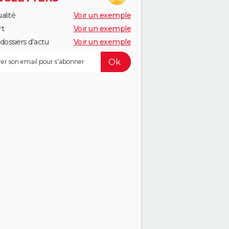
alité
Voir un exemple
rt
Voir un exemple
dossiers d'actu
Voir un exemple