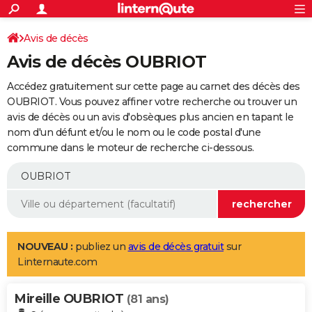
ACTUALITÉS
Connexion
S'inscrire
Avis de décès
Rechercher
Société
Education
Villes
Politique
Faits Divers
Monde
+
SPORT
Avis de décès OUBRIOT
Football
Cyclisme
Forum
Coupe du monde 2026
Tennis
Rugby
CULTURE
Accédez gratuitement sur cette page au carnet des décès des
TNT
Cinéma
Musique
Programme TV
Streaming
Sorties cinéma
+
OUBRIOT. Vous pouvez affiner votre recherche ou trouver un
FINANCE
avis de décès ou un avis d'obsèques plus ancien en tapant le
Impôts
Immobilier
Banque
Crédit
Retraite
Epargne
Risques naturels par ville
Assurance
AUTO
nom d'un défunt et/ou le nom ou le code postal d'une
commune dans le moteur de recherche ci-dessous.
Réserver un essai
Berlines
Forum auto
Essais
Citadines
SUV
+
HIGH-TECH
Meilleur smartphone
Ordinateurs
Guide high-tech
Mobiles
Internet
Jeux vidéo
+
BRICOLAGE
Aménagement intérieur
Cuisine
Jardinage
+
Forum
Extérieur
Salle de bains
Rangement
WEEK-END
Escapades
Expositions
Week-end nature
Guides de France
Patrimoine
Musées
+
LIFESTYLE
NOUVEAU :
publiez un
avis de décès gratuit
sur
Linternaute.com
Bien-être
Mode
+
Art de vivre
Loisirs
Modes de vie
SANTE
Mireille OUBRIOT
Guide de la santé
Médicaments
+
Alimentation
Maladies
Sommeil
(81 ans)
VOYAGE