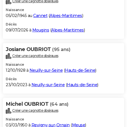
Créer une cagnotte obsèques
City break
Voyage de noces
Climat
Destinations
Voyage nature
Forum
+
PHOTO
Naissance
05/02/1945 au
Cannet
(
Alpes-Maritimes
)
GUIDES D'ACHAT
Décès
09/07/2026 à
Mougins
(
Alpes-Maritimes
)
BONS PLANS
CARTE DE VOEUX
Josiane OUBRIOT
(95 ans)
Carte Bonne année
Carte Pâques
Carte de Noël
Carte Saint-Valentin
Carte d'anniversaire
DICTIONNAIRE
Créer une cagnotte obsèques
Biographies
Expressions
Dictionnaire
Citations
Proverbes
PROGRAMME TV
Naissance
12/10/1928 à
Neuilly-sur-Seine
(
Hauts-de-Seine
)
COPAINS D'AVANT
Décès
23/10/2023 à
Neuilly-sur-Seine
(
Hauts-de-Seine
)
Se connecter
Collèges
Universités
Service militaire
S'inscrire
Lycées
Primaires
Entreprises
Avis de recherche
AVIS DE DÉCÈS
FORUM
Michel OUBRIOT
(64 ans)
Lifestyle
Sport
Television
Cinema
Bricolage
Culture
Auto
Voyage
Créer une cagnotte obsèques
Naissance
03/03/1950 à
Revigny-sur-Ornain
(
Meuse
)