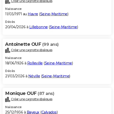
Créer une cagnotte obsèques
City break
Voyage de noces
Climat
Destinations
Voyage nature
Forum
+
PHOTO
Naissance
11/03/1971 au
Havre
(
Seine-Maritime
)
GUIDES D'ACHAT
Décès
20/04/2026 à
Lillebonne
(
Seine-Maritime
)
BONS PLANS
CARTE DE VOEUX
Antoinette OUF
(99 ans)
Carte Bonne année
Carte Pâques
Carte de Noël
Carte Saint-Valentin
Carte d'anniversaire
DICTIONNAIRE
Créer une cagnotte obsèques
Biographies
Expressions
Dictionnaire
Citations
Proverbes
PROGRAMME TV
Naissance
18/06/1926 à
Rolleville
(
Seine-Maritime
)
COPAINS D'AVANT
Décès
21/03/2026 à
Néville
(
Seine-Maritime
)
Se connecter
Collèges
Universités
Service militaire
S'inscrire
Lycées
Primaires
Entreprises
Avis de recherche
AVIS DE DÉCÈS
FORUM
Monique OUF
(87 ans)
Lifestyle
Sport
Television
Cinema
Bricolage
Culture
Auto
Voyage
Créer une cagnotte obsèques
Naissance
25/12/1936 à
Bayeux
(
Calvados
)