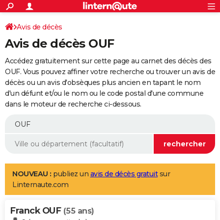
ACTUALITÉS
Connexion
S'inscrire
Avis de décès
Rechercher
Société
Education
Villes
Politique
Faits Divers
Monde
+
SPORT
Avis de décès OUF
Football
Cyclisme
Forum
Coupe du monde 2026
Tennis
Rugby
CULTURE
Accédez gratuitement sur cette page au carnet des décès des
TNT
Cinéma
Musique
Programme TV
Streaming
Sorties cinéma
+
OUF. Vous pouvez affiner votre recherche ou trouver un avis de
FINANCE
décès ou un avis d'obsèques plus ancien en tapant le nom
Impôts
Immobilier
Banque
Crédit
Retraite
Epargne
Risques naturels par ville
Assurance
AUTO
d'un défunt et/ou le nom ou le code postal d'une commune
dans le moteur de recherche ci-dessous.
Réserver un essai
Berlines
Forum auto
Essais
Citadines
SUV
+
HIGH-TECH
Meilleur smartphone
Ordinateurs
Guide high-tech
Mobiles
Internet
Jeux vidéo
+
BRICOLAGE
Aménagement intérieur
Cuisine
Jardinage
+
Forum
Extérieur
Salle de bains
Rangement
WEEK-END
Escapades
Expositions
Week-end nature
Guides de France
Patrimoine
Musées
+
LIFESTYLE
NOUVEAU :
publiez un
avis de décès gratuit
sur
Linternaute.com
Bien-être
Mode
+
Art de vivre
Loisirs
Modes de vie
SANTE
Franck OUF
Guide de la santé
Médicaments
+
Alimentation
Maladies
Sommeil
(55 ans)
VOYAGE