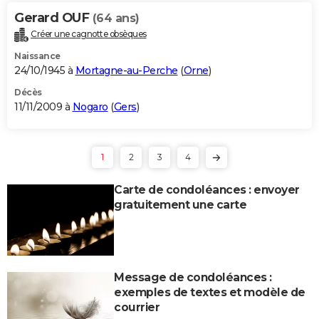
Gerard OUF
(64 ans)
Créer une cagnotte obsèques
Naissance
24/10/1945 à
Mortagne-au-Perche
(
Orne
)
Décès
11/11/2009 à
Nogaro
(
Gers
)
1
2
3
4
Carte de condoléances : envoyer
gratuitement une carte
Message de condoléances :
exemples de textes et modèle de
courrier