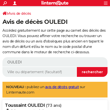
ACTUALITÉS
Connexion
S'inscrire
Avis de décès
Rechercher
Société
Education
Villes
Politique
Faits Divers
Monde
+
SPORT
Avis de décès OULEDI
Football
Cyclisme
Forum
Coupe du monde 2026
Tennis
Rugby
CULTURE
Accédez gratuitement sur cette page au carnet des décès des
TNT
Cinéma
Musique
Programme TV
Streaming
Sorties cinéma
+
OULEDI. Vous pouvez affiner votre recherche ou trouver un
FINANCE
avis de décès ou un avis d'obsèques plus ancien en tapant le
Impôts
Immobilier
Banque
Crédit
Retraite
Epargne
Risques naturels par ville
Assurance
AUTO
nom d'un défunt et/ou le nom ou le code postal d'une
commune dans le moteur de recherche ci-dessous.
Réserver un essai
Berlines
Forum auto
Essais
Citadines
SUV
+
HIGH-TECH
Meilleur smartphone
Ordinateurs
Guide high-tech
Mobiles
Internet
Jeux vidéo
+
BRICOLAGE
Aménagement intérieur
Cuisine
Jardinage
+
Forum
Extérieur
Salle de bains
Rangement
WEEK-END
Escapades
Expositions
Week-end nature
Guides de France
Patrimoine
Musées
+
LIFESTYLE
NOUVEAU :
publiez un
avis de décès gratuit
sur
Linternaute.com
Bien-être
Mode
+
Art de vivre
Loisirs
Modes de vie
SANTE
Toussaint OULEDI
Guide de la santé
Médicaments
+
Alimentation
Maladies
Sommeil
(73 ans)
VOYAGE