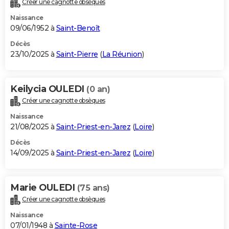
Créer une cagnotte obsèques
City break
Voyage de noces
Climat
Destinations
Voyage nature
Forum
+
PHOTO
Naissance
09/06/1952 à
Saint-Benoît
GUIDES D'ACHAT
Décès
23/10/2025 à
Saint-Pierre
(
La Réunion
)
BONS PLANS
CARTE DE VOEUX
Keilycia OULEDI
(0 an)
Carte Bonne année
Carte Pâques
Carte de Noël
Carte Saint-Valentin
Carte d'anniversaire
DICTIONNAIRE
Créer une cagnotte obsèques
Biographies
Expressions
Dictionnaire
Citations
Proverbes
PROGRAMME TV
Naissance
21/08/2025 à
Saint-Priest-en-Jarez
(
Loire
)
COPAINS D'AVANT
Décès
14/09/2025 à
Saint-Priest-en-Jarez
(
Loire
)
Se connecter
Collèges
Universités
Service militaire
S'inscrire
Lycées
Primaires
Entreprises
Avis de recherche
AVIS DE DÉCÈS
FORUM
Marie OULEDI
(75 ans)
Lifestyle
Sport
Television
Cinema
Bricolage
Culture
Auto
Voyage
Créer une cagnotte obsèques
Naissance
07/01/1948 à
Sainte-Rose