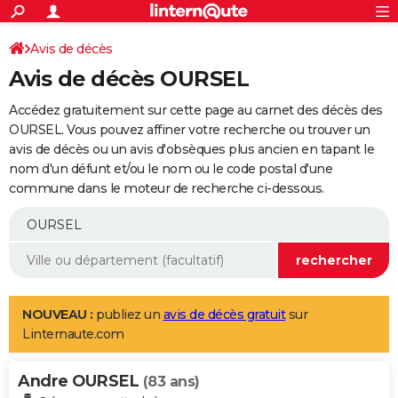
ACTUALITÉS
Connexion
S'inscrire
Avis de décès
Rechercher
Société
Education
Villes
Politique
Faits Divers
Monde
+
SPORT
Avis de décès OURSEL
Football
Cyclisme
Forum
Coupe du monde 2026
Tennis
Rugby
CULTURE
Accédez gratuitement sur cette page au carnet des décès des
TNT
Cinéma
Musique
Programme TV
Streaming
Sorties cinéma
+
OURSEL. Vous pouvez affiner votre recherche ou trouver un
FINANCE
avis de décès ou un avis d'obsèques plus ancien en tapant le
Impôts
Immobilier
Banque
Crédit
Retraite
Epargne
Risques naturels par ville
Assurance
AUTO
nom d'un défunt et/ou le nom ou le code postal d'une
commune dans le moteur de recherche ci-dessous.
Réserver un essai
Berlines
Forum auto
Essais
Citadines
SUV
+
HIGH-TECH
Meilleur smartphone
Ordinateurs
Guide high-tech
Mobiles
Internet
Jeux vidéo
+
BRICOLAGE
Aménagement intérieur
Cuisine
Jardinage
+
Forum
Extérieur
Salle de bains
Rangement
WEEK-END
Escapades
Expositions
Week-end nature
Guides de France
Patrimoine
Musées
+
LIFESTYLE
NOUVEAU :
publiez un
avis de décès gratuit
sur
Linternaute.com
Bien-être
Mode
+
Art de vivre
Loisirs
Modes de vie
SANTE
Andre OURSEL
Guide de la santé
Médicaments
+
Alimentation
Maladies
Sommeil
(83 ans)
VOYAGE