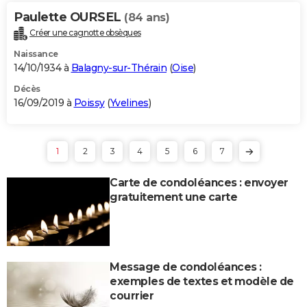
Paulette OURSEL
(84 ans)
Créer une cagnotte obsèques
Naissance
14/10/1934 à
Balagny-sur-Thérain
(
Oise
)
Décès
16/09/2019 à
Poissy
(
Yvelines
)
1
2
3
4
5
6
7
Carte de condoléances : envoyer
gratuitement une carte
Message de condoléances :
exemples de textes et modèle de
courrier