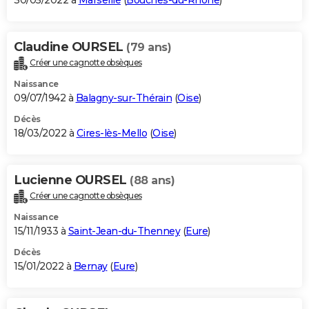
30/05/2022 à
Marseille
(
Bouches-du-Rhône
)
Claudine OURSEL
(79 ans)
Créer une cagnotte obsèques
Naissance
09/07/1942 à
Balagny-sur-Thérain
(
Oise
)
Décès
18/03/2022 à
Cires-lès-Mello
(
Oise
)
Lucienne OURSEL
(88 ans)
Créer une cagnotte obsèques
Naissance
15/11/1933 à
Saint-Jean-du-Thenney
(
Eure
)
Décès
15/01/2022 à
Bernay
(
Eure
)