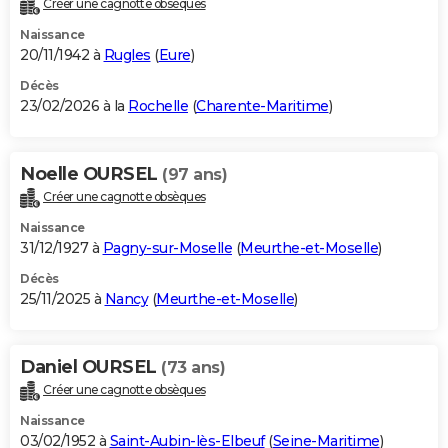
Créer une cagnotte obsèques
City break
Voyage de noces
Climat
Destinations
Voyage nature
Forum
+
PHOTO
Naissance
20/11/1942 à
Rugles
(
Eure
)
GUIDES D'ACHAT
Décès
23/02/2026 à la
Rochelle
(
Charente-Maritime
)
BONS PLANS
CARTE DE VOEUX
Noelle OURSEL
(97 ans)
Carte Bonne année
Carte Pâques
Carte de Noël
Carte Saint-Valentin
Carte d'anniversaire
DICTIONNAIRE
Créer une cagnotte obsèques
Biographies
Expressions
Dictionnaire
Citations
Proverbes
PROGRAMME TV
Naissance
31/12/1927 à
Pagny-sur-Moselle
(
Meurthe-et-Moselle
)
COPAINS D'AVANT
Décès
25/11/2025 à
Nancy
(
Meurthe-et-Moselle
)
Se connecter
Collèges
Universités
Service militaire
S'inscrire
Lycées
Primaires
Entreprises
Avis de recherche
AVIS DE DÉCÈS
FORUM
Daniel OURSEL
(73 ans)
Lifestyle
Sport
Television
Cinema
Bricolage
Culture
Auto
Voyage
Créer une cagnotte obsèques
Naissance
03/02/1952 à
Saint-Aubin-lès-Elbeuf
(
Seine-Maritime
)