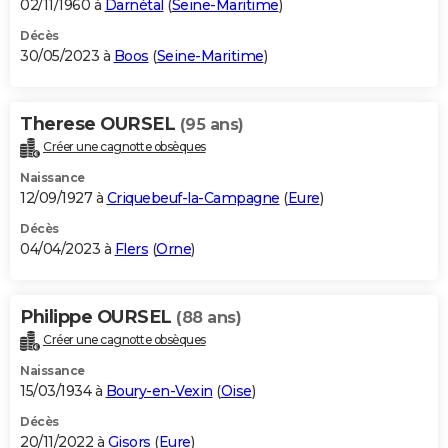
02/11/1960 à
Darnétal
(
Seine-Maritime
)
Décès
30/05/2023 à
Boos
(
Seine-Maritime
)
Therese OURSEL
(95 ans)
Créer une cagnotte obsèques
Naissance
12/09/1927 à
Criquebeuf-la-Campagne
(
Eure
)
Décès
04/04/2023 à
Flers
(
Orne
)
Philippe OURSEL
(88 ans)
Créer une cagnotte obsèques
Naissance
15/03/1934 à
Boury-en-Vexin
(
Oise
)
Décès
20/11/2022 à
Gisors
(
Eure
)