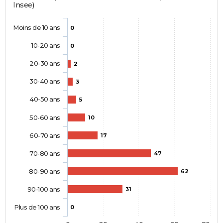
Insee)
Moins de 10 ans
0
10-20 ans
0
20-30 ans
2
30-40 ans
3
40-50 ans
5
50-60 ans
10
60-70 ans
17
70-80 ans
47
80-90 ans
62
90-100 ans
31
Plus de 100 ans
0