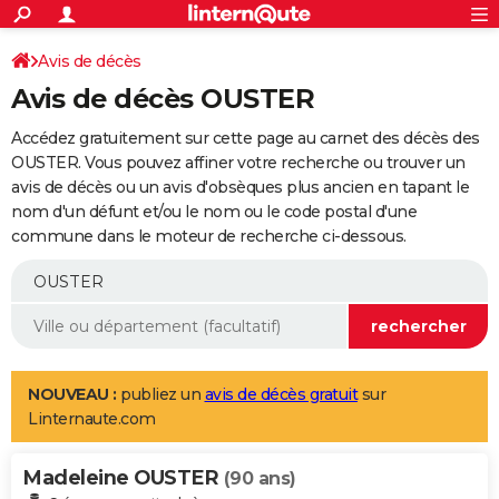
ACTUALITÉS
Connexion
S'inscrire
Avis de décès
Rechercher
Société
Education
Villes
Politique
Faits Divers
Monde
+
SPORT
Avis de décès OUSTER
Football
Cyclisme
Forum
Coupe du monde 2026
Tennis
Rugby
CULTURE
Accédez gratuitement sur cette page au carnet des décès des
TNT
Cinéma
Musique
Programme TV
Streaming
Sorties cinéma
+
OUSTER. Vous pouvez affiner votre recherche ou trouver un
FINANCE
avis de décès ou un avis d'obsèques plus ancien en tapant le
Impôts
Immobilier
Banque
Crédit
Retraite
Epargne
Risques naturels par ville
Assurance
AUTO
nom d'un défunt et/ou le nom ou le code postal d'une
commune dans le moteur de recherche ci-dessous.
Réserver un essai
Berlines
Forum auto
Essais
Citadines
SUV
+
HIGH-TECH
Meilleur smartphone
Ordinateurs
Guide high-tech
Mobiles
Internet
Jeux vidéo
+
BRICOLAGE
Aménagement intérieur
Cuisine
Jardinage
+
Forum
Extérieur
Salle de bains
Rangement
WEEK-END
Escapades
Expositions
Week-end nature
Guides de France
Patrimoine
Musées
+
LIFESTYLE
NOUVEAU :
publiez un
avis de décès gratuit
sur
Linternaute.com
Bien-être
Mode
+
Art de vivre
Loisirs
Modes de vie
SANTE
Madeleine OUSTER
Guide de la santé
Médicaments
+
Alimentation
Maladies
Sommeil
(90 ans)
VOYAGE