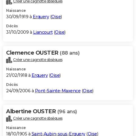
Créer une cagnotte obsèques
City break
Voyage de noces
Climat
Destinations
Voyage nature
Forum
+
PHOTO
Naissance
30/09/1919 à
Erquery
(
Oise
)
GUIDES D'ACHAT
Décès
31/10/2009 à
Liancourt
(
Oise
)
BONS PLANS
CARTE DE VOEUX
Clemence OUSTER
(88 ans)
Carte Bonne année
Carte Pâques
Carte de Noël
Carte Saint-Valentin
Carte d'anniversaire
DICTIONNAIRE
Créer une cagnotte obsèques
Biographies
Expressions
Dictionnaire
Citations
Proverbes
PROGRAMME TV
Naissance
21/02/1918 à
Erquery
(
Oise
)
COPAINS D'AVANT
Décès
24/09/2006 à
Pont-Sainte-Maxence
(
Oise
)
Se connecter
Collèges
Universités
Service militaire
S'inscrire
Lycées
Primaires
Entreprises
Avis de recherche
AVIS DE DÉCÈS
FORUM
Albertine OUSTER
(96 ans)
Lifestyle
Sport
Television
Cinema
Bricolage
Culture
Auto
Voyage
Créer une cagnotte obsèques
Naissance
18/10/1905 à
Saint-Aubin-sous-Erquery
(
Oise
)