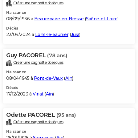
Créer une cagnotte obsèques
Naissance
08/09/1936 à
Beaurepaire-en-Bresse
(
Saône-et-Loire
)
Décès
23/04/2024 à
Lons-le-Saunier
(
Jura
)
Guy PACOREL
(78 ans)
Créer une cagnotte obsèques
Naissance
08/04/1945 à
Pont-de-Vaux
(
Ain
)
Décès
17/12/2023 à
Viriat
(
Ain
)
Odette PACOREL
(95 ans)
Créer une cagnotte obsèques
Naissance
26/01/1928 à
Sermoyer
(
Ain
)