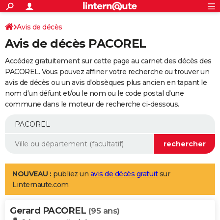
ACTUALITÉS
Connexion
S'inscrire
Avis de décès
Rechercher
Société
Education
Villes
Politique
Faits Divers
Monde
+
SPORT
Avis de décès PACOREL
Football
Cyclisme
Forum
Coupe du monde 2026
Tennis
Rugby
CULTURE
Accédez gratuitement sur cette page au carnet des décès des
TNT
Cinéma
Musique
Programme TV
Streaming
Sorties cinéma
+
PACOREL. Vous pouvez affiner votre recherche ou trouver un
FINANCE
avis de décès ou un avis d'obsèques plus ancien en tapant le
Impôts
Immobilier
Banque
Crédit
Retraite
Epargne
Risques naturels par ville
Assurance
AUTO
nom d'un défunt et/ou le nom ou le code postal d'une
commune dans le moteur de recherche ci-dessous.
Réserver un essai
Berlines
Forum auto
Essais
Citadines
SUV
+
HIGH-TECH
Meilleur smartphone
Ordinateurs
Guide high-tech
Mobiles
Internet
Jeux vidéo
+
BRICOLAGE
Aménagement intérieur
Cuisine
Jardinage
+
Forum
Extérieur
Salle de bains
Rangement
WEEK-END
Escapades
Expositions
Week-end nature
Guides de France
Patrimoine
Musées
+
LIFESTYLE
NOUVEAU :
publiez un
avis de décès gratuit
sur
Linternaute.com
Bien-être
Mode
+
Art de vivre
Loisirs
Modes de vie
SANTE
Gerard PACOREL
Guide de la santé
Médicaments
+
Alimentation
Maladies
Sommeil
(95 ans)
VOYAGE