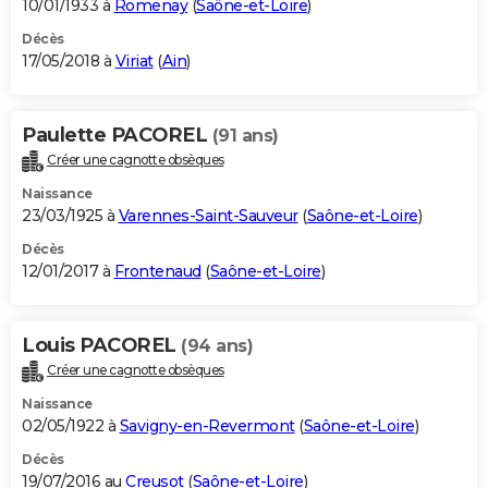
10/01/1933 à
Romenay
(
Saône-et-Loire
)
Décès
17/05/2018 à
Viriat
(
Ain
)
Paulette PACOREL
(91 ans)
Créer une cagnotte obsèques
Naissance
23/03/1925 à
Varennes-Saint-Sauveur
(
Saône-et-Loire
)
Décès
12/01/2017 à
Frontenaud
(
Saône-et-Loire
)
Louis PACOREL
(94 ans)
Créer une cagnotte obsèques
Naissance
02/05/1922 à
Savigny-en-Revermont
(
Saône-et-Loire
)
Décès
19/07/2016 au
Creusot
(
Saône-et-Loire
)