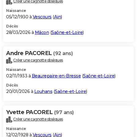
Créer une cagnotte obsèques
City break
Voyage de noces
Climat
Destinations
Voyage nature
Forum
+
PHOTO
Naissance
05/12/1930 à
Vescours
(
Ain
)
GUIDES D'ACHAT
Décès
28/03/2026 à
Mâcon
(
Saône-et-Loire
)
BONS PLANS
CARTE DE VOEUX
Andre PACOREL
(92 ans)
Carte Bonne année
Carte Pâques
Carte de Noël
Carte Saint-Valentin
Carte d'anniversaire
DICTIONNAIRE
Créer une cagnotte obsèques
Biographies
Expressions
Dictionnaire
Citations
Proverbes
PROGRAMME TV
Naissance
02/11/1933 à
Beaurepaire-en-Bresse
(
Saône-et-Loire
)
COPAINS D'AVANT
Décès
20/01/2026 à
Louhans
(
Saône-et-Loire
)
Se connecter
Collèges
Universités
Service militaire
S'inscrire
Lycées
Primaires
Entreprises
Avis de recherche
AVIS DE DÉCÈS
FORUM
Yvette PACOREL
(97 ans)
Lifestyle
Sport
Television
Cinema
Bricolage
Culture
Auto
Voyage
Créer une cagnotte obsèques
Naissance
12/02/1928 à
Vescours
(
Ain
)