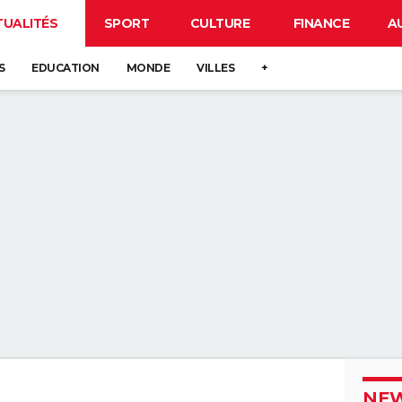
TUALITÉS
SPORT
CULTURE
FINANCE
A
S
EDUCATION
MONDE
VILLES
+
NEW