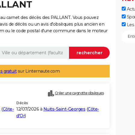
PALLANT
Actu
Spo
 au carnet des décès des PALLANT. Vous pouvez
 avis de décès ou un avis d'obsèques plus ancien en
Les 
nom ou le code postal d'une commune dans le moteur
s gratuit
sur Linternaute.com
Créer une cagnotte obsèques
Décès
t
(
Côte-
12/07/2026 à
Nuits-Saint-Georges
(
Côte-
d'Or
)