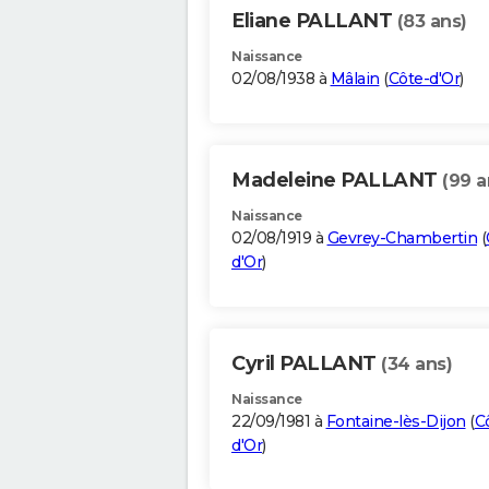
Eliane PALLANT
(83 ans)
Naissance
02/08/1938 à
Mâlain
(
Côte-d'Or
)
Madeleine PALLANT
(99 a
Naissance
02/08/1919 à
Gevrey-Chambertin
(
d'Or
)
Cyril PALLANT
(34 ans)
Naissance
22/09/1981 à
Fontaine-lès-Dijon
(
C
d'Or
)