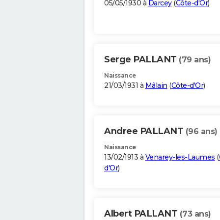
05/05/1930 à
Darcey
(
Côte-d'Or
)
Serge PALLANT
(79 ans)
Naissance
21/03/1931 à
Mâlain
(
Côte-d'Or
)
Andree PALLANT
(96 ans)
Naissance
13/02/1913 à
Venarey-les-Laumes
(
d'Or
)
Albert PALLANT
(73 ans)