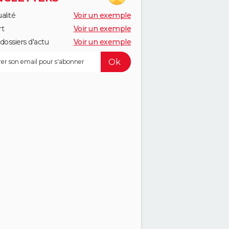
alité
Voir un exemple
rt
Voir un exemple
dossiers d'actu
Voir un exemple