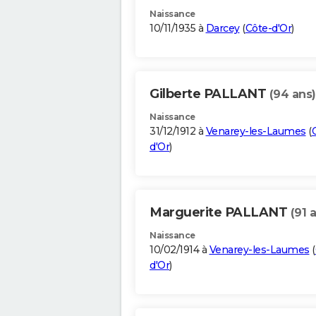
Naissance
10/11/1935 à
Darcey
(
Côte-d'Or
)
Gilberte PALLANT
(94 ans)
Naissance
31/12/1912 à
Venarey-les-Laumes
(
d'Or
)
Marguerite PALLANT
(91 
Naissance
10/02/1914 à
Venarey-les-Laumes
(
d'Or
)