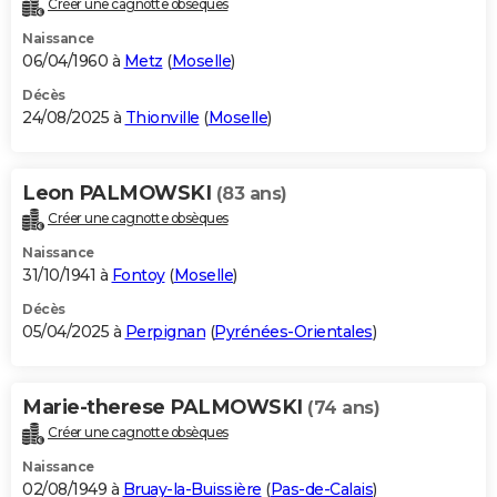
Créer une cagnotte obsèques
City break
Voyage de noces
Climat
Destinations
Voyage nature
Forum
+
PHOTO
Naissance
06/04/1960 à
Metz
(
Moselle
)
GUIDES D'ACHAT
Décès
24/08/2025 à
Thionville
(
Moselle
)
BONS PLANS
CARTE DE VOEUX
Leon PALMOWSKI
(83 ans)
Carte Bonne année
Carte Pâques
Carte de Noël
Carte Saint-Valentin
Carte d'anniversaire
DICTIONNAIRE
Créer une cagnotte obsèques
Biographies
Expressions
Dictionnaire
Citations
Proverbes
PROGRAMME TV
Naissance
31/10/1941 à
Fontoy
(
Moselle
)
COPAINS D'AVANT
Décès
05/04/2025 à
Perpignan
(
Pyrénées-Orientales
)
Se connecter
Collèges
Universités
Service militaire
S'inscrire
Lycées
Primaires
Entreprises
Avis de recherche
AVIS DE DÉCÈS
FORUM
Marie-therese PALMOWSKI
(74 ans)
Lifestyle
Sport
Television
Cinema
Bricolage
Culture
Auto
Voyage
Créer une cagnotte obsèques
Naissance
02/08/1949 à
Bruay-la-Buissière
(
Pas-de-Calais
)