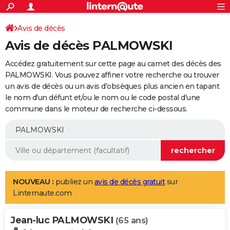
ACTUALITÉS
Connexion
S'inscrire
Avis de décès
Rechercher
Société
Education
Villes
Politique
Faits Divers
Monde
+
SPORT
Avis de décès PALMOWSKI
Football
Cyclisme
Forum
Coupe du monde 2026
Tennis
Rugby
CULTURE
Accédez gratuitement sur cette page au carnet des décès des
TNT
Cinéma
Musique
Programme TV
Streaming
Sorties cinéma
+
PALMOWSKI. Vous pouvez affiner votre recherche ou trouver
FINANCE
un avis de décès ou un avis d'obsèques plus ancien en tapant
Impôts
Immobilier
Banque
Crédit
Retraite
Epargne
Risques naturels par ville
Assurance
AUTO
le nom d'un défunt et/ou le nom ou le code postal d'une
commune dans le moteur de recherche ci-dessous.
Réserver un essai
Berlines
Forum auto
Essais
Citadines
SUV
+
HIGH-TECH
Meilleur smartphone
Ordinateurs
Guide high-tech
Mobiles
Internet
Jeux vidéo
+
BRICOLAGE
Aménagement intérieur
Cuisine
Jardinage
+
Forum
Extérieur
Salle de bains
Rangement
WEEK-END
Escapades
Expositions
Week-end nature
Guides de France
Patrimoine
Musées
+
LIFESTYLE
NOUVEAU :
publiez un
avis de décès gratuit
sur
Linternaute.com
Bien-être
Mode
+
Art de vivre
Loisirs
Modes de vie
SANTE
Jean-luc PALMOWSKI
Guide de la santé
Médicaments
+
Alimentation
Maladies
Sommeil
(65 ans)
VOYAGE