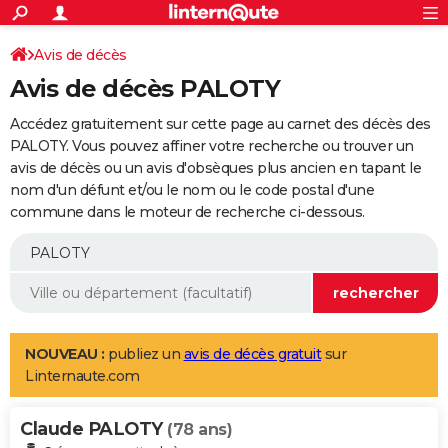
ACTUALITÉS
Connexion
S'inscrire
Avis de décès
Rechercher
Société
Education
Villes
Politique
Faits Divers
Monde
+
SPORT
Avis de décès PALOTY
Football
Cyclisme
Forum
Coupe du monde 2026
Tennis
Rugby
CULTURE
Accédez gratuitement sur cette page au carnet des décès des
TNT
Cinéma
Musique
Programme TV
Streaming
Sorties cinéma
+
PALOTY. Vous pouvez affiner votre recherche ou trouver un
FINANCE
avis de décès ou un avis d'obsèques plus ancien en tapant le
Impôts
Immobilier
Banque
Crédit
Retraite
Epargne
Risques naturels par ville
Assurance
AUTO
nom d'un défunt et/ou le nom ou le code postal d'une
commune dans le moteur de recherche ci-dessous.
Réserver un essai
Berlines
Forum auto
Essais
Citadines
SUV
+
HIGH-TECH
Meilleur smartphone
Ordinateurs
Guide high-tech
Mobiles
Internet
Jeux vidéo
+
BRICOLAGE
Aménagement intérieur
Cuisine
Jardinage
+
Forum
Extérieur
Salle de bains
Rangement
WEEK-END
Escapades
Expositions
Week-end nature
Guides de France
Patrimoine
Musées
+
LIFESTYLE
NOUVEAU :
publiez un
avis de décès gratuit
sur
Linternaute.com
Bien-être
Mode
+
Art de vivre
Loisirs
Modes de vie
SANTE
Claude PALOTY
Guide de la santé
Médicaments
+
Alimentation
Maladies
Sommeil
(78 ans)
VOYAGE