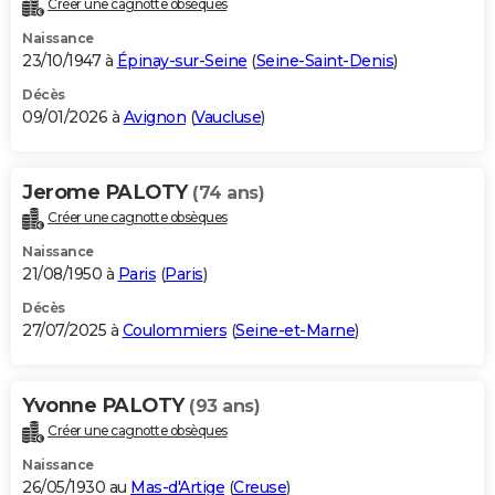
Créer une cagnotte obsèques
City break
Voyage de noces
Climat
Destinations
Voyage nature
Forum
+
PHOTO
Naissance
23/10/1947 à
Épinay-sur-Seine
(
Seine-Saint-Denis
)
GUIDES D'ACHAT
Décès
09/01/2026 à
Avignon
(
Vaucluse
)
BONS PLANS
CARTE DE VOEUX
Jerome PALOTY
(74 ans)
Carte Bonne année
Carte Pâques
Carte de Noël
Carte Saint-Valentin
Carte d'anniversaire
DICTIONNAIRE
Créer une cagnotte obsèques
Biographies
Expressions
Dictionnaire
Citations
Proverbes
PROGRAMME TV
Naissance
21/08/1950 à
Paris
(
Paris
)
COPAINS D'AVANT
Décès
27/07/2025 à
Coulommiers
(
Seine-et-Marne
)
Se connecter
Collèges
Universités
Service militaire
S'inscrire
Lycées
Primaires
Entreprises
Avis de recherche
AVIS DE DÉCÈS
FORUM
Yvonne PALOTY
(93 ans)
Lifestyle
Sport
Television
Cinema
Bricolage
Culture
Auto
Voyage
Créer une cagnotte obsèques
Naissance
26/05/1930 au
Mas-d'Artige
(
Creuse
)