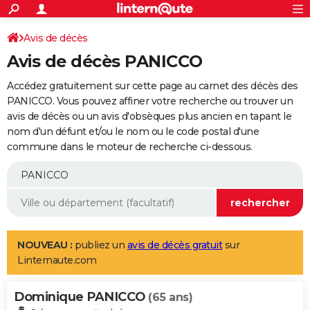
ACTUALITÉS
Connexion
S'inscrire
Avis de décès
Rechercher
Société
Education
Villes
Politique
Faits Divers
Monde
+
SPORT
Avis de décès PANICCO
Football
Cyclisme
Forum
Coupe du monde 2026
Tennis
Rugby
CULTURE
Accédez gratuitement sur cette page au carnet des décès des
TNT
Cinéma
Musique
Programme TV
Streaming
Sorties cinéma
+
PANICCO. Vous pouvez affiner votre recherche ou trouver un
FINANCE
avis de décès ou un avis d'obsèques plus ancien en tapant le
Impôts
Immobilier
Banque
Crédit
Retraite
Epargne
Risques naturels par ville
Assurance
AUTO
nom d'un défunt et/ou le nom ou le code postal d'une
commune dans le moteur de recherche ci-dessous.
Réserver un essai
Berlines
Forum auto
Essais
Citadines
SUV
+
HIGH-TECH
Meilleur smartphone
Ordinateurs
Guide high-tech
Mobiles
Internet
Jeux vidéo
+
BRICOLAGE
Aménagement intérieur
Cuisine
Jardinage
+
Forum
Extérieur
Salle de bains
Rangement
WEEK-END
Escapades
Expositions
Week-end nature
Guides de France
Patrimoine
Musées
+
LIFESTYLE
NOUVEAU :
publiez un
avis de décès gratuit
sur
Linternaute.com
Bien-être
Mode
+
Art de vivre
Loisirs
Modes de vie
SANTE
Dominique PANICCO
Guide de la santé
Médicaments
+
Alimentation
Maladies
Sommeil
(65 ans)
VOYAGE