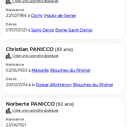
Créer une cagnotte obsèques
City break
Voyage de noces
Climat
Destinations
Voyage nature
Forum
+
PHOTO
Naissance
22/02/1956 à
Clichy
(
Hauts-de-Seine
)
GUIDES D'ACHAT
Décès
07/07/2021 à
Saint-Denis
(
Seine-Saint-Denis
)
BONS PLANS
CARTE DE VOEUX
Christian PANICCO
(83 ans)
Carte Bonne année
Carte Pâques
Carte de Noël
Carte Saint-Valentin
Carte d'anniversaire
DICTIONNAIRE
Créer une cagnotte obsèques
Biographies
Expressions
Dictionnaire
Citations
Proverbes
PROGRAMME TV
Naissance
02/05/1930 à
Marseille
(
Bouches-du-Rhône
)
COPAINS D'AVANT
Décès
20/02/2014 à la
Roque-d'Anthéron
(
Bouches-du-Rhône
)
Se connecter
Collèges
Universités
Service militaire
S'inscrire
Lycées
Primaires
Entreprises
Avis de recherche
AVIS DE DÉCÈS
FORUM
Norberte PANICCO
(92 ans)
Lifestyle
Sport
Television
Cinema
Bricolage
Culture
Auto
Voyage
Créer une cagnotte obsèques
Naissance
23/04/1921