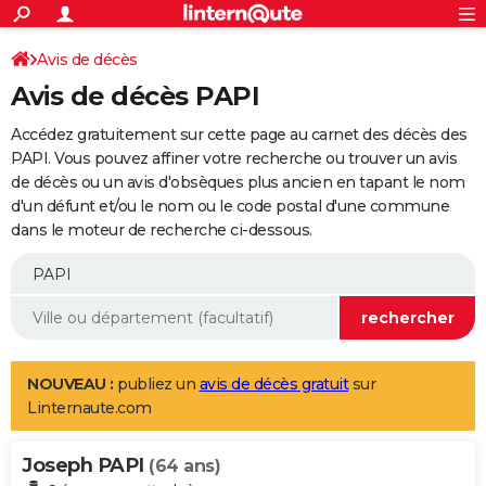
ACTUALITÉS
Connexion
S'inscrire
Avis de décès
Rechercher
Société
Education
Villes
Politique
Faits Divers
Monde
+
SPORT
Avis de décès PAPI
Football
Cyclisme
Forum
Coupe du monde 2026
Tennis
Rugby
CULTURE
Accédez gratuitement sur cette page au carnet des décès des
TNT
Cinéma
Musique
Programme TV
Streaming
Sorties cinéma
+
PAPI. Vous pouvez affiner votre recherche ou trouver un avis
FINANCE
de décès ou un avis d'obsèques plus ancien en tapant le nom
Impôts
Immobilier
Banque
Crédit
Retraite
Epargne
Risques naturels par ville
Assurance
AUTO
d'un défunt et/ou le nom ou le code postal d'une commune
dans le moteur de recherche ci-dessous.
Réserver un essai
Berlines
Forum auto
Essais
Citadines
SUV
+
HIGH-TECH
Meilleur smartphone
Ordinateurs
Guide high-tech
Mobiles
Internet
Jeux vidéo
+
BRICOLAGE
Aménagement intérieur
Cuisine
Jardinage
+
Forum
Extérieur
Salle de bains
Rangement
WEEK-END
Escapades
Expositions
Week-end nature
Guides de France
Patrimoine
Musées
+
LIFESTYLE
NOUVEAU :
publiez un
avis de décès gratuit
sur
Linternaute.com
Bien-être
Mode
+
Art de vivre
Loisirs
Modes de vie
SANTE
Joseph PAPI
Guide de la santé
Médicaments
+
Alimentation
Maladies
Sommeil
(64 ans)
VOYAGE