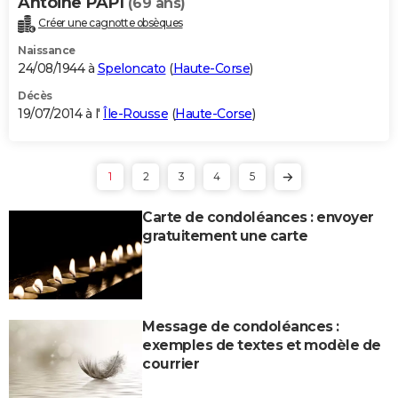
Antoine PAPI
(69 ans)
Créer une cagnotte obsèques
Naissance
24/08/1944 à
Speloncato
(
Haute-Corse
)
Décès
19/07/2014 à l'
Île-Rousse
(
Haute-Corse
)
1
2
3
4
5
Carte de condoléances : envoyer
gratuitement une carte
Message de condoléances :
exemples de textes et modèle de
courrier