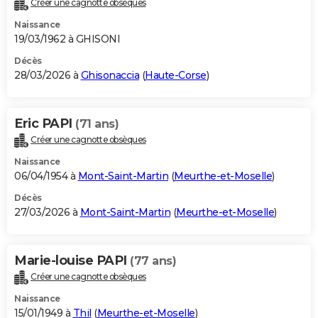
Créer une cagnotte obsèques
City break
Voyage de noces
Climat
Destinations
Voyage nature
Forum
+
PHOTO
Naissance
19/03/1962 à GHISONI
GUIDES D'ACHAT
Décès
28/03/2026 à
Ghisonaccia
(
Haute-Corse
)
BONS PLANS
CARTE DE VOEUX
Eric PAPI
(71 ans)
Carte Bonne année
Carte Pâques
Carte de Noël
Carte Saint-Valentin
Carte d'anniversaire
DICTIONNAIRE
Créer une cagnotte obsèques
Biographies
Expressions
Dictionnaire
Citations
Proverbes
PROGRAMME TV
Naissance
06/04/1954 à
Mont-Saint-Martin
(
Meurthe-et-Moselle
)
COPAINS D'AVANT
Décès
27/03/2026 à
Mont-Saint-Martin
(
Meurthe-et-Moselle
)
Se connecter
Collèges
Universités
Service militaire
S'inscrire
Lycées
Primaires
Entreprises
Avis de recherche
AVIS DE DÉCÈS
FORUM
Marie-louise PAPI
(77 ans)
Lifestyle
Sport
Television
Cinema
Bricolage
Culture
Auto
Voyage
Créer une cagnotte obsèques
Naissance
15/01/1949 à
Thil
(
Meurthe-et-Moselle
)