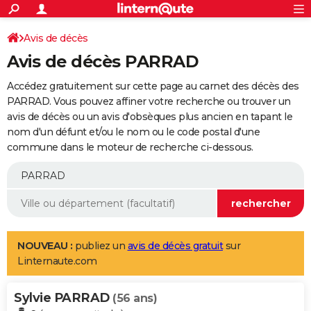
ACTUALITÉS
Connexion
S'inscrire
Avis de décès
Rechercher
Société
Education
Villes
Politique
Faits Divers
Monde
+
SPORT
Avis de décès PARRAD
Football
Cyclisme
Forum
Coupe du monde 2026
Tennis
Rugby
CULTURE
Accédez gratuitement sur cette page au carnet des décès des
TNT
Cinéma
Musique
Programme TV
Streaming
Sorties cinéma
+
PARRAD. Vous pouvez affiner votre recherche ou trouver un
FINANCE
avis de décès ou un avis d'obsèques plus ancien en tapant le
Impôts
Immobilier
Banque
Crédit
Retraite
Epargne
Risques naturels par ville
Assurance
AUTO
nom d'un défunt et/ou le nom ou le code postal d'une
commune dans le moteur de recherche ci-dessous.
Réserver un essai
Berlines
Forum auto
Essais
Citadines
SUV
+
HIGH-TECH
Meilleur smartphone
Ordinateurs
Guide high-tech
Mobiles
Internet
Jeux vidéo
+
BRICOLAGE
Aménagement intérieur
Cuisine
Jardinage
+
Forum
Extérieur
Salle de bains
Rangement
WEEK-END
Escapades
Expositions
Week-end nature
Guides de France
Patrimoine
Musées
+
LIFESTYLE
NOUVEAU :
publiez un
avis de décès gratuit
sur
Linternaute.com
Bien-être
Mode
+
Art de vivre
Loisirs
Modes de vie
SANTE
Sylvie PARRAD
Guide de la santé
Médicaments
+
Alimentation
Maladies
Sommeil
(56 ans)
VOYAGE