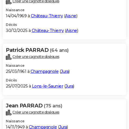
Créer une cagnotte obsèques
City break
Voyage de noces
Climat
Destinations
Voyage nature
Forum
+
PHOTO
Naissance
14/04/1969 à
Château-Thierry
(
Aisne
)
GUIDES D'ACHAT
Décès
30/12/2025 à
Château-Thierry
(
Aisne
)
BONS PLANS
CARTE DE VOEUX
Patrick PARRAD
(64 ans)
Carte Bonne année
Carte Pâques
Carte de Noël
Carte Saint-Valentin
Carte d'anniversaire
DICTIONNAIRE
Créer une cagnotte obsèques
Biographies
Expressions
Dictionnaire
Citations
Proverbes
PROGRAMME TV
Naissance
25/03/1961 à
Champagnole
(
Jura
)
COPAINS D'AVANT
Décès
25/07/2025 à
Lons-le-Saunier
(
Jura
)
Se connecter
Collèges
Universités
Service militaire
S'inscrire
Lycées
Primaires
Entreprises
Avis de recherche
AVIS DE DÉCÈS
FORUM
Jean PARRAD
(75 ans)
Lifestyle
Sport
Television
Cinema
Bricolage
Culture
Auto
Voyage
Créer une cagnotte obsèques
Naissance
14/11/1949 à
Champagnole
(
Jura
)