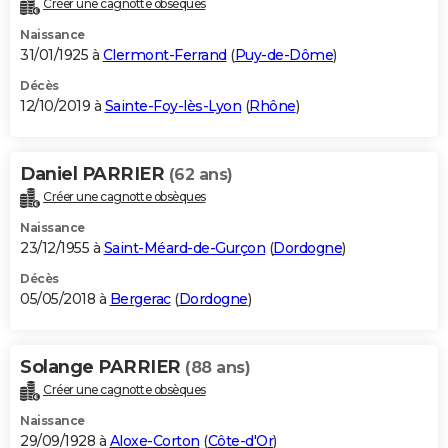
Créer une cagnotte obsèques
City break
Voyage de noces
Climat
Destinations
Voyage nature
Forum
+
PHOTO
Naissance
31/01/1925 à
Clermont-Ferrand
(
Puy-de-Dôme
)
GUIDES D'ACHAT
Décès
12/10/2019 à
Sainte-Foy-lès-Lyon
(
Rhône
)
BONS PLANS
CARTE DE VOEUX
Daniel PARRIER
(62 ans)
Carte Bonne année
Carte Pâques
Carte de Noël
Carte Saint-Valentin
Carte d'anniversaire
DICTIONNAIRE
Créer une cagnotte obsèques
Biographies
Expressions
Dictionnaire
Citations
Proverbes
PROGRAMME TV
Naissance
23/12/1955 à
Saint-Méard-de-Gurçon
(
Dordogne
)
COPAINS D'AVANT
Décès
05/05/2018 à
Bergerac
(
Dordogne
)
Se connecter
Collèges
Universités
Service militaire
S'inscrire
Lycées
Primaires
Entreprises
Avis de recherche
AVIS DE DÉCÈS
FORUM
Solange PARRIER
(88 ans)
Lifestyle
Sport
Television
Cinema
Bricolage
Culture
Auto
Voyage
Créer une cagnotte obsèques
Naissance
29/09/1928 à
Aloxe-Corton
(
Côte-d'Or
)