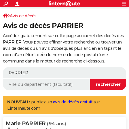
ACTUALITÉS
Connexion
S'inscrire
Avis de décès
Rechercher
Société
Education
Villes
Politique
Faits Divers
Monde
+
SPORT
Avis de décès PARRIER
Football
Cyclisme
Forum
Coupe du monde 2026
Tennis
Rugby
CULTURE
Accédez gratuitement sur cette page au carnet des décès des
TNT
Cinéma
Musique
Programme TV
Streaming
Sorties cinéma
+
PARRIER. Vous pouvez affiner votre recherche ou trouver un
FINANCE
avis de décès ou un avis d'obsèques plus ancien en tapant le
Impôts
Immobilier
Banque
Crédit
Retraite
Epargne
Risques naturels par ville
Assurance
AUTO
nom d'un défunt et/ou le nom ou le code postal d'une
commune dans le moteur de recherche ci-dessous.
Réserver un essai
Berlines
Forum auto
Essais
Citadines
SUV
+
HIGH-TECH
Meilleur smartphone
Ordinateurs
Guide high-tech
Mobiles
Internet
Jeux vidéo
+
BRICOLAGE
Aménagement intérieur
Cuisine
Jardinage
+
Forum
Extérieur
Salle de bains
Rangement
WEEK-END
Escapades
Expositions
Week-end nature
Guides de France
Patrimoine
Musées
+
LIFESTYLE
NOUVEAU :
publiez un
avis de décès gratuit
sur
Linternaute.com
Bien-être
Mode
+
Art de vivre
Loisirs
Modes de vie
SANTE
Marie PARRIER
Guide de la santé
Médicaments
+
Alimentation
Maladies
Sommeil
(94 ans)
VOYAGE