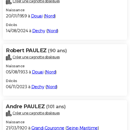
Créer une cagnotte obsèques
City break
Voyage de noces
Climat
Destinations
Voyage nature
Forum
+
PHOTO
Naissance
20/01/1959 à
Douai
(
Nord
)
GUIDES D'ACHAT
Décès
14/08/2024 à
Dechy
(
Nord
)
BONS PLANS
CARTE DE VOEUX
Robert PAULEZ
(90 ans)
Carte Bonne année
Carte Pâques
Carte de Noël
Carte Saint-Valentin
Carte d'anniversaire
DICTIONNAIRE
Créer une cagnotte obsèques
Biographies
Expressions
Dictionnaire
Citations
Proverbes
PROGRAMME TV
Naissance
05/08/1933 à
Douai
(
Nord
)
COPAINS D'AVANT
Décès
06/11/2023 à
Dechy
(
Nord
)
Se connecter
Collèges
Universités
Service militaire
S'inscrire
Lycées
Primaires
Entreprises
Avis de recherche
AVIS DE DÉCÈS
FORUM
Andre PAULEZ
(101 ans)
Lifestyle
Sport
Television
Cinema
Bricolage
Culture
Auto
Voyage
Créer une cagnotte obsèques
Naissance
21/03/1920 à
Grand-Couronne
(
Seine-Maritime
)