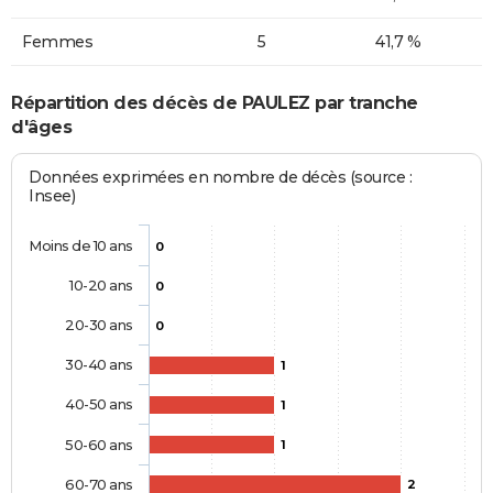
Femmes
5
41,7 %
Répartition des décès de PAULEZ par tranche
d'âges
Données exprimées en nombre de décès (source :
Insee)
Moins de 10 ans
0
10-20 ans
0
20-30 ans
0
30-40 ans
1
40-50 ans
1
50-60 ans
1
60-70 ans
2