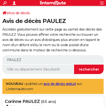
ACTUALITÉS
Connexion
S'inscrire
Avis de décès
Rechercher
Société
Education
Villes
Politique
Faits Divers
Monde
+
SPORT
Avis de décès PAULEZ
Football
Cyclisme
Forum
Coupe du monde 2026
Tennis
Rugby
CULTURE
Accédez gratuitement sur cette page au carnet des décès des
TNT
Cinéma
Musique
Programme TV
Streaming
Sorties cinéma
+
PAULEZ. Vous pouvez affiner votre recherche ou trouver un
FINANCE
avis de décès ou un avis d'obsèques plus ancien en tapant le
Impôts
Immobilier
Banque
Crédit
Retraite
Epargne
Risques naturels par ville
Assurance
AUTO
nom d'un défunt et/ou le nom ou le code postal d'une
commune dans le moteur de recherche ci-dessous.
Réserver un essai
Berlines
Forum auto
Essais
Citadines
SUV
+
HIGH-TECH
Meilleur smartphone
Ordinateurs
Guide high-tech
Mobiles
Internet
Jeux vidéo
+
BRICOLAGE
Aménagement intérieur
Cuisine
Jardinage
+
Forum
Extérieur
Salle de bains
Rangement
WEEK-END
Escapades
Expositions
Week-end nature
Guides de France
Patrimoine
Musées
+
LIFESTYLE
NOUVEAU :
publiez un
avis de décès gratuit
sur
Linternaute.com
Bien-être
Mode
+
Art de vivre
Loisirs
Modes de vie
SANTE
Corinne PAULEZ
Guide de la santé
Médicaments
+
Alimentation
Maladies
Sommeil
(65 ans)
VOYAGE