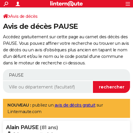
ACTUALITÉS
Connexion
S'inscrire
Avis de décès
Rechercher
Société
Education
Villes
Politique
Faits Divers
Monde
+
SPORT
Avis de décès PAUSE
Football
Cyclisme
Forum
Coupe du monde 2026
Tennis
Rugby
CULTURE
Accédez gratuitement sur cette page au carnet des décès des
TNT
Cinéma
Musique
Programme TV
Streaming
Sorties cinéma
+
PAUSE. Vous pouvez affiner votre recherche ou trouver un avis
FINANCE
de décès ou un avis d'obsèques plus ancien en tapant le nom
Impôts
Immobilier
Banque
Crédit
Retraite
Epargne
Risques naturels par ville
Assurance
AUTO
d'un défunt et/ou le nom ou le code postal d'une commune
dans le moteur de recherche ci-dessous.
Réserver un essai
Berlines
Forum auto
Essais
Citadines
SUV
+
HIGH-TECH
Meilleur smartphone
Ordinateurs
Guide high-tech
Mobiles
Internet
Jeux vidéo
+
BRICOLAGE
Aménagement intérieur
Cuisine
Jardinage
+
Forum
Extérieur
Salle de bains
Rangement
WEEK-END
Escapades
Expositions
Week-end nature
Guides de France
Patrimoine
Musées
+
LIFESTYLE
NOUVEAU :
publiez un
avis de décès gratuit
sur
Linternaute.com
Bien-être
Mode
+
Art de vivre
Loisirs
Modes de vie
SANTE
Alain PAUSE
Guide de la santé
Médicaments
+
Alimentation
Maladies
Sommeil
(81 ans)
VOYAGE