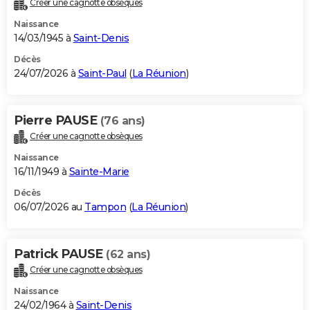
Créer une cagnotte obsèques
City break
Voyage de noces
Climat
Destinations
Voyage nature
Forum
+
PHOTO
Naissance
14/03/1945 à
Saint-Denis
GUIDES D'ACHAT
Décès
24/07/2026 à
Saint-Paul
(
La Réunion
)
BONS PLANS
CARTE DE VOEUX
Pierre PAUSE
(76 ans)
Carte Bonne année
Carte Pâques
Carte de Noël
Carte Saint-Valentin
Carte d'anniversaire
DICTIONNAIRE
Créer une cagnotte obsèques
Biographies
Expressions
Dictionnaire
Citations
Proverbes
PROGRAMME TV
Naissance
16/11/1949 à
Sainte-Marie
COPAINS D'AVANT
Décès
06/07/2026 au
Tampon
(
La Réunion
)
Se connecter
Collèges
Universités
Service militaire
S'inscrire
Lycées
Primaires
Entreprises
Avis de recherche
AVIS DE DÉCÈS
FORUM
Patrick PAUSE
(62 ans)
Lifestyle
Sport
Television
Cinema
Bricolage
Culture
Auto
Voyage
Créer une cagnotte obsèques
Naissance
24/02/1964 à
Saint-Denis