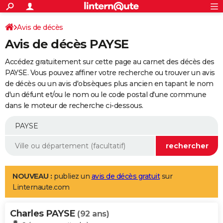
ACTUALITÉS
Connexion
S'inscrire
Avis de décès
Rechercher
Société
Education
Villes
Politique
Faits Divers
Monde
+
SPORT
Avis de décès PAYSE
Football
Cyclisme
Forum
Coupe du monde 2026
Tennis
Rugby
CULTURE
Accédez gratuitement sur cette page au carnet des décès des
TNT
Cinéma
Musique
Programme TV
Streaming
Sorties cinéma
+
PAYSE. Vous pouvez affiner votre recherche ou trouver un avis
FINANCE
de décès ou un avis d'obsèques plus ancien en tapant le nom
Impôts
Immobilier
Banque
Crédit
Retraite
Epargne
Risques naturels par ville
Assurance
AUTO
d'un défunt et/ou le nom ou le code postal d'une commune
dans le moteur de recherche ci-dessous.
Réserver un essai
Berlines
Forum auto
Essais
Citadines
SUV
+
HIGH-TECH
Meilleur smartphone
Ordinateurs
Guide high-tech
Mobiles
Internet
Jeux vidéo
+
BRICOLAGE
Aménagement intérieur
Cuisine
Jardinage
+
Forum
Extérieur
Salle de bains
Rangement
WEEK-END
Escapades
Expositions
Week-end nature
Guides de France
Patrimoine
Musées
+
LIFESTYLE
NOUVEAU :
publiez un
avis de décès gratuit
sur
Linternaute.com
Bien-être
Mode
+
Art de vivre
Loisirs
Modes de vie
SANTE
Charles PAYSE
Guide de la santé
Médicaments
+
Alimentation
Maladies
Sommeil
(92 ans)
VOYAGE