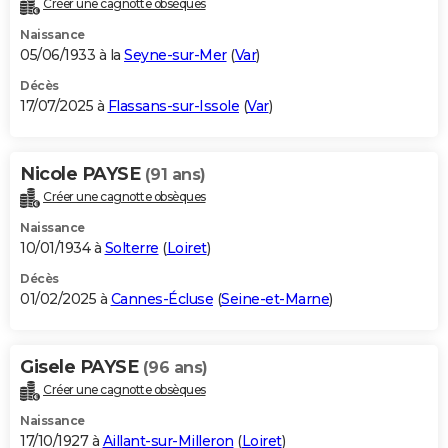
Créer une cagnotte obsèques
City break
Voyage de noces
Climat
Destinations
Voyage nature
Forum
+
PHOTO
Naissance
05/06/1933 à la
Seyne-sur-Mer
(
Var
)
GUIDES D'ACHAT
Décès
17/07/2025 à
Flassans-sur-Issole
(
Var
)
BONS PLANS
CARTE DE VOEUX
Nicole PAYSE
(91 ans)
Carte Bonne année
Carte Pâques
Carte de Noël
Carte Saint-Valentin
Carte d'anniversaire
DICTIONNAIRE
Créer une cagnotte obsèques
Biographies
Expressions
Dictionnaire
Citations
Proverbes
PROGRAMME TV
Naissance
10/01/1934 à
Solterre
(
Loiret
)
COPAINS D'AVANT
Décès
01/02/2025 à
Cannes-Écluse
(
Seine-et-Marne
)
Se connecter
Collèges
Universités
Service militaire
S'inscrire
Lycées
Primaires
Entreprises
Avis de recherche
AVIS DE DÉCÈS
FORUM
Gisele PAYSE
(96 ans)
Lifestyle
Sport
Television
Cinema
Bricolage
Culture
Auto
Voyage
Créer une cagnotte obsèques
Naissance
17/10/1927 à
Aillant-sur-Milleron
(
Loiret
)