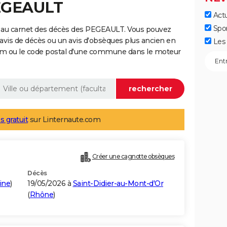
PEGEAULT
Actu
Spo
e au carnet des décès des PEGEAULT. Vous pouvez
 avis de décès ou un avis d'obsèques plus ancien en
Les 
nom ou le code postal d'une commune dans le moteur
s gratuit
sur Linternaute.com
Créer une cagnotte obsèques
Décès
aine
)
19/05/2026 à
Saint-Didier-au-Mont-d'Or
(
Rhône
)