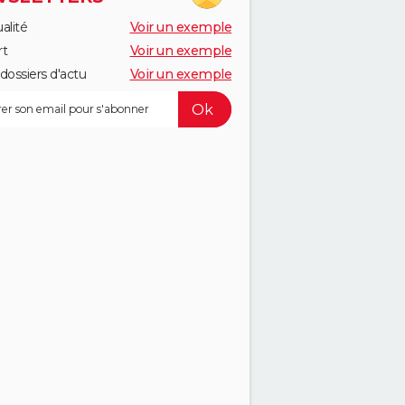
alité
Voir un exemple
rt
Voir un exemple
dossiers d'actu
Voir un exemple