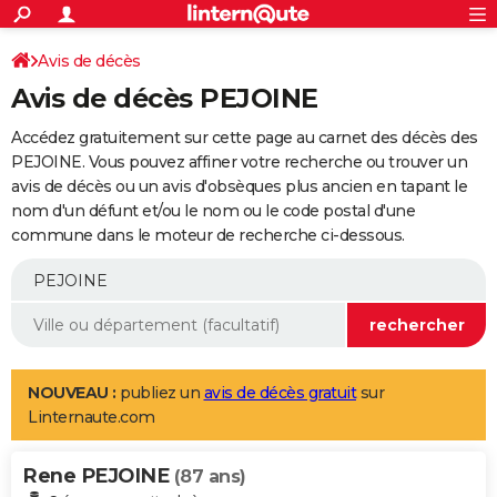
ACTUALITÉS
Connexion
S'inscrire
Avis de décès
Rechercher
Société
Education
Villes
Politique
Faits Divers
Monde
+
SPORT
Avis de décès PEJOINE
Football
Cyclisme
Forum
Coupe du monde 2026
Tennis
Rugby
CULTURE
Accédez gratuitement sur cette page au carnet des décès des
TNT
Cinéma
Musique
Programme TV
Streaming
Sorties cinéma
+
PEJOINE. Vous pouvez affiner votre recherche ou trouver un
FINANCE
avis de décès ou un avis d'obsèques plus ancien en tapant le
Impôts
Immobilier
Banque
Crédit
Retraite
Epargne
Risques naturels par ville
Assurance
AUTO
nom d'un défunt et/ou le nom ou le code postal d'une
commune dans le moteur de recherche ci-dessous.
Réserver un essai
Berlines
Forum auto
Essais
Citadines
SUV
+
HIGH-TECH
Meilleur smartphone
Ordinateurs
Guide high-tech
Mobiles
Internet
Jeux vidéo
+
BRICOLAGE
Aménagement intérieur
Cuisine
Jardinage
+
Forum
Extérieur
Salle de bains
Rangement
WEEK-END
Escapades
Expositions
Week-end nature
Guides de France
Patrimoine
Musées
+
LIFESTYLE
NOUVEAU :
publiez un
avis de décès gratuit
sur
Linternaute.com
Bien-être
Mode
+
Art de vivre
Loisirs
Modes de vie
SANTE
Rene PEJOINE
Guide de la santé
Médicaments
+
Alimentation
Maladies
Sommeil
(87 ans)
VOYAGE