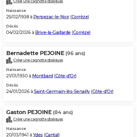
Créer une cagnotte obsèques
City break
Voyage de noces
Climat
Destinations
Voyage nature
Forum
+
PHOTO
Naissance
25/02/1938 à
Perpezac-le-Noir
(
Corrèze
)
GUIDES D'ACHAT
Décès
04/02/2026 à
Brive-la-Gaillarde
(
Corrèze
)
BONS PLANS
CARTE DE VOEUX
Bernadette PEJOINE
(96 ans)
Carte Bonne année
Carte Pâques
Carte de Noël
Carte Saint-Valentin
Carte d'anniversaire
DICTIONNAIRE
Créer une cagnotte obsèques
Biographies
Expressions
Dictionnaire
Citations
Proverbes
PROGRAMME TV
Naissance
21/01/1930 à
Montbard
(
Côte-d'Or
)
COPAINS D'AVANT
Décès
24/01/2026 à
Saint-Germain-lès-Senailly
(
Côte-d'Or
)
Se connecter
Collèges
Universités
Service militaire
S'inscrire
Lycées
Primaires
Entreprises
Avis de recherche
AVIS DE DÉCÈS
FORUM
Gaston PEJOINE
(84 ans)
Lifestyle
Sport
Television
Cinema
Bricolage
Culture
Auto
Voyage
Créer une cagnotte obsèques
Naissance
20/03/1941 à
Ydes
(
Cantal
)