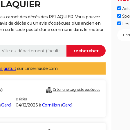
PELAQUIER
Actu
Spo
e au carnet des décès des PELAQUIER. Vous pouvez
 avis de décès ou un avis d'obsèques plus ancien en
Les 
nom ou le code postal d'une commune dans le moteur
s gratuit
sur Linternaute.com
s)
Créer une cagnotte obsèques
Décès
(
Gard
)
04/12/2023 à
Cornillon
(
Gard
)