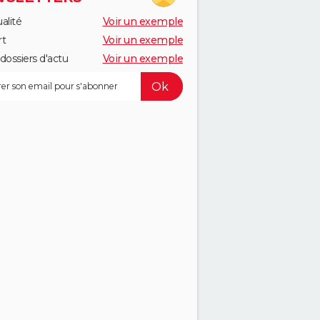
alité
Voir un exemple
rt
Voir un exemple
dossiers d'actu
Voir un exemple