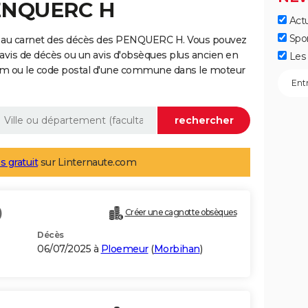
PENQUERC H
Actu
Spo
e au carnet des décès des PENQUERC H. Vous pouvez
 avis de décès ou un avis d'obsèques plus ancien en
Les 
nom ou le code postal d'une commune dans le moteur
s gratuit
sur Linternaute.com
)
Créer une cagnotte obsèques
Décès
06/07/2025 à
Ploemeur
(
Morbihan
)