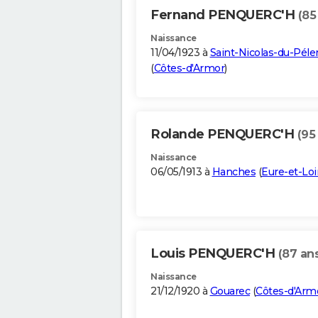
Fernand PENQUERC'H
(85
Naissance
11/04/1923 à
Saint-Nicolas-du-Pél
(
Côtes-d'Armor
)
Rolande PENQUERC'H
(95
Naissance
06/05/1913 à
Hanches
(
Eure-et-Loi
Louis PENQUERC'H
(87 an
Naissance
21/12/1920 à
Gouarec
(
Côtes-d'Arm