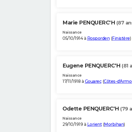
Marie PENQUERC'H
(87 an
Naissance
05/10/1914 à
Rosporden
(
Finistère
)
Eugene PENQUERC'H
(81 
Naissance
17/11/1918 à
Gouarec
(
Côtes-d'Armo
Odette PENQUERC'H
(79 
Naissance
29/10/1919 à
Lorient
(
Morbihan
)