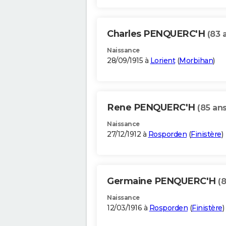
Charles PENQUERC'H
(83 
Naissance
28/09/1915 à
Lorient
(
Morbihan
)
Rene PENQUERC'H
(85 ans
Naissance
27/12/1912 à
Rosporden
(
Finistère
)
Germaine PENQUERC'H
(8
Naissance
12/03/1916 à
Rosporden
(
Finistère
)