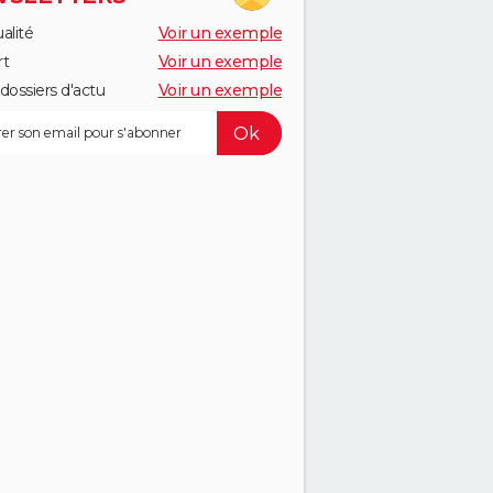
alité
Voir un exemple
rt
Voir un exemple
dossiers d'actu
Voir un exemple