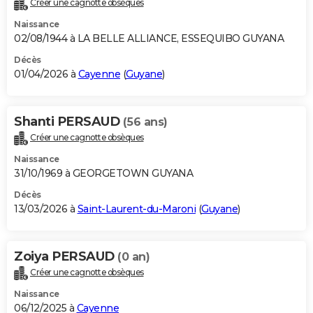
Créer une cagnotte obsèques
City break
Voyage de noces
Climat
Destinations
Voyage nature
Forum
+
PHOTO
Naissance
02/08/1944 à LA BELLE ALLIANCE, ESSEQUIBO GUYANA
GUIDES D'ACHAT
Décès
01/04/2026 à
Cayenne
(
Guyane
)
BONS PLANS
CARTE DE VOEUX
Shanti PERSAUD
(56 ans)
Carte Bonne année
Carte Pâques
Carte de Noël
Carte Saint-Valentin
Carte d'anniversaire
DICTIONNAIRE
Créer une cagnotte obsèques
Biographies
Expressions
Dictionnaire
Citations
Proverbes
PROGRAMME TV
Naissance
31/10/1969 à GEORGETOWN GUYANA
COPAINS D'AVANT
Décès
13/03/2026 à
Saint-Laurent-du-Maroni
(
Guyane
)
Se connecter
Collèges
Universités
Service militaire
S'inscrire
Lycées
Primaires
Entreprises
Avis de recherche
AVIS DE DÉCÈS
FORUM
Zoiya PERSAUD
(0 an)
Lifestyle
Sport
Television
Cinema
Bricolage
Culture
Auto
Voyage
Créer une cagnotte obsèques
Naissance
06/12/2025 à
Cayenne