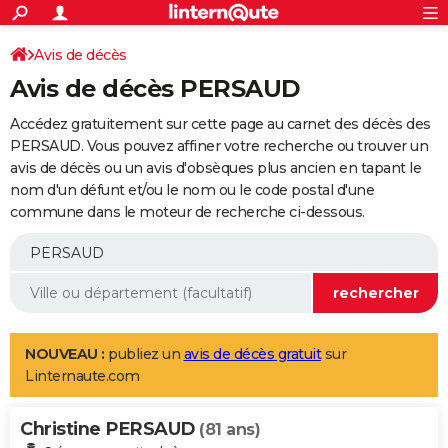
ACTUALITÉS
Connexion
S'inscrire
Avis de décès
Rechercher
Société
Education
Villes
Politique
Faits Divers
Monde
+
SPORT
Avis de décès PERSAUD
Football
Cyclisme
Forum
Coupe du monde 2026
Tennis
Rugby
CULTURE
Accédez gratuitement sur cette page au carnet des décès des
TNT
Cinéma
Musique
Programme TV
Streaming
Sorties cinéma
+
PERSAUD. Vous pouvez affiner votre recherche ou trouver un
FINANCE
avis de décès ou un avis d'obsèques plus ancien en tapant le
Impôts
Immobilier
Banque
Crédit
Retraite
Epargne
Risques naturels par ville
Assurance
AUTO
nom d'un défunt et/ou le nom ou le code postal d'une
commune dans le moteur de recherche ci-dessous.
Réserver un essai
Berlines
Forum auto
Essais
Citadines
SUV
+
HIGH-TECH
Meilleur smartphone
Ordinateurs
Guide high-tech
Mobiles
Internet
Jeux vidéo
+
BRICOLAGE
Aménagement intérieur
Cuisine
Jardinage
+
Forum
Extérieur
Salle de bains
Rangement
WEEK-END
Escapades
Expositions
Week-end nature
Guides de France
Patrimoine
Musées
+
LIFESTYLE
NOUVEAU :
publiez un
avis de décès gratuit
sur
Linternaute.com
Bien-être
Mode
+
Art de vivre
Loisirs
Modes de vie
SANTE
Christine PERSAUD
Guide de la santé
Médicaments
+
Alimentation
Maladies
Sommeil
(81 ans)
VOYAGE