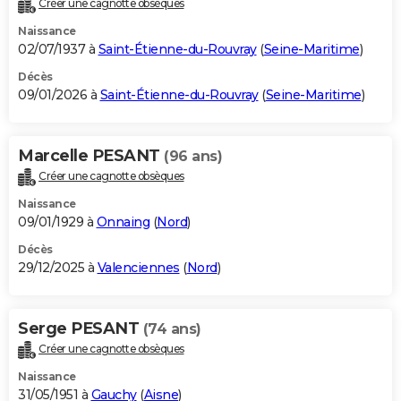
Créer une cagnotte obsèques
City break
Voyage de noces
Climat
Destinations
Voyage nature
Forum
+
PHOTO
Naissance
02/07/1937 à
Saint-Étienne-du-Rouvray
(
Seine-Maritime
)
GUIDES D'ACHAT
Décès
09/01/2026 à
Saint-Étienne-du-Rouvray
(
Seine-Maritime
)
BONS PLANS
CARTE DE VOEUX
Marcelle PESANT
(96 ans)
Carte Bonne année
Carte Pâques
Carte de Noël
Carte Saint-Valentin
Carte d'anniversaire
DICTIONNAIRE
Créer une cagnotte obsèques
Biographies
Expressions
Dictionnaire
Citations
Proverbes
PROGRAMME TV
Naissance
09/01/1929 à
Onnaing
(
Nord
)
COPAINS D'AVANT
Décès
29/12/2025 à
Valenciennes
(
Nord
)
Se connecter
Collèges
Universités
Service militaire
S'inscrire
Lycées
Primaires
Entreprises
Avis de recherche
AVIS DE DÉCÈS
FORUM
Serge PESANT
(74 ans)
Lifestyle
Sport
Television
Cinema
Bricolage
Culture
Auto
Voyage
Créer une cagnotte obsèques
Naissance
31/05/1951 à
Gauchy
(
Aisne
)