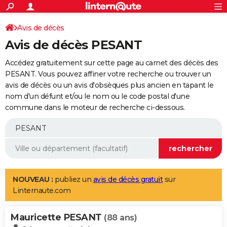
ACTUALITÉS
Connexion
S'inscrire
Avis de décès
Rechercher
Société
Education
Villes
Politique
Faits Divers
Monde
+
SPORT
Avis de décès PESANT
Football
Cyclisme
Forum
Coupe du monde 2026
Tennis
Rugby
CULTURE
Accédez gratuitement sur cette page au carnet des décès des
TNT
Cinéma
Musique
Programme TV
Streaming
Sorties cinéma
+
PESANT. Vous pouvez affiner votre recherche ou trouver un
FINANCE
avis de décès ou un avis d'obsèques plus ancien en tapant le
Impôts
Immobilier
Banque
Crédit
Retraite
Epargne
Risques naturels par ville
Assurance
AUTO
nom d'un défunt et/ou le nom ou le code postal d'une
commune dans le moteur de recherche ci-dessous.
Réserver un essai
Berlines
Forum auto
Essais
Citadines
SUV
+
HIGH-TECH
Meilleur smartphone
Ordinateurs
Guide high-tech
Mobiles
Internet
Jeux vidéo
+
BRICOLAGE
Aménagement intérieur
Cuisine
Jardinage
+
Forum
Extérieur
Salle de bains
Rangement
WEEK-END
Escapades
Expositions
Week-end nature
Guides de France
Patrimoine
Musées
+
LIFESTYLE
NOUVEAU :
publiez un
avis de décès gratuit
sur
Linternaute.com
Bien-être
Mode
+
Art de vivre
Loisirs
Modes de vie
SANTE
Mauricette PESANT
Guide de la santé
Médicaments
+
Alimentation
Maladies
Sommeil
(88 ans)
VOYAGE