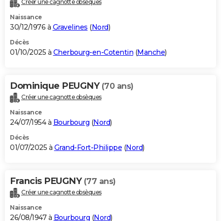
Créer une cagnotte obsèques
City break
Voyage de noces
Climat
Destinations
Voyage nature
Forum
+
PHOTO
Naissance
30/12/1976 à
Gravelines
(
Nord
)
GUIDES D'ACHAT
Décès
01/10/2025 à
Cherbourg-en-Cotentin
(
Manche
)
BONS PLANS
CARTE DE VOEUX
Dominique PEUGNY
(70 ans)
Carte Bonne année
Carte Pâques
Carte de Noël
Carte Saint-Valentin
Carte d'anniversaire
DICTIONNAIRE
Créer une cagnotte obsèques
Biographies
Expressions
Dictionnaire
Citations
Proverbes
PROGRAMME TV
Naissance
24/07/1954 à
Bourbourg
(
Nord
)
COPAINS D'AVANT
Décès
01/07/2025 à
Grand-Fort-Philippe
(
Nord
)
Se connecter
Collèges
Universités
Service militaire
S'inscrire
Lycées
Primaires
Entreprises
Avis de recherche
AVIS DE DÉCÈS
FORUM
Francis PEUGNY
(77 ans)
Lifestyle
Sport
Television
Cinema
Bricolage
Culture
Auto
Voyage
Créer une cagnotte obsèques
Naissance
26/08/1947 à
Bourbourg
(
Nord
)