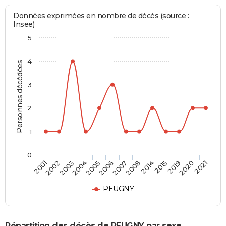
Données exprimées en nombre de décès (source :
Insee)
5
4
Personnes décédées
3
2
1
0
2005
2007
2014
2019
2021
2002
2004
2006
2008
2015
2020
2001
2003
PEUGNY
Répartition des décès de PEUGNY par sexe