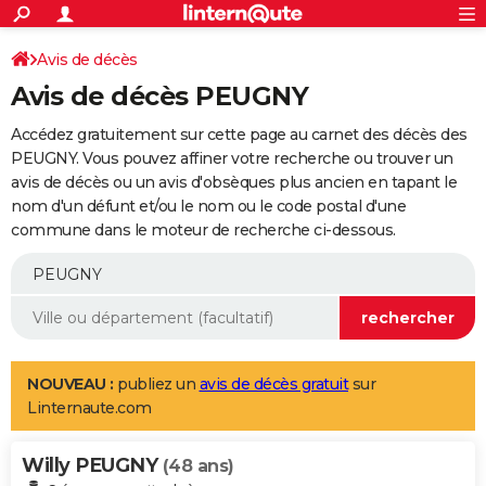
ACTUALITÉS
Connexion
S'inscrire
Avis de décès
Rechercher
Société
Education
Villes
Politique
Faits Divers
Monde
+
SPORT
Avis de décès PEUGNY
Football
Cyclisme
Forum
Coupe du monde 2026
Tennis
Rugby
CULTURE
Accédez gratuitement sur cette page au carnet des décès des
TNT
Cinéma
Musique
Programme TV
Streaming
Sorties cinéma
+
PEUGNY. Vous pouvez affiner votre recherche ou trouver un
FINANCE
avis de décès ou un avis d'obsèques plus ancien en tapant le
Impôts
Immobilier
Banque
Crédit
Retraite
Epargne
Risques naturels par ville
Assurance
AUTO
nom d'un défunt et/ou le nom ou le code postal d'une
commune dans le moteur de recherche ci-dessous.
Réserver un essai
Berlines
Forum auto
Essais
Citadines
SUV
+
HIGH-TECH
Meilleur smartphone
Ordinateurs
Guide high-tech
Mobiles
Internet
Jeux vidéo
+
BRICOLAGE
Aménagement intérieur
Cuisine
Jardinage
+
Forum
Extérieur
Salle de bains
Rangement
WEEK-END
Escapades
Expositions
Week-end nature
Guides de France
Patrimoine
Musées
+
LIFESTYLE
NOUVEAU :
publiez un
avis de décès gratuit
sur
Linternaute.com
Bien-être
Mode
+
Art de vivre
Loisirs
Modes de vie
SANTE
Willy PEUGNY
Guide de la santé
Médicaments
+
Alimentation
Maladies
Sommeil
(48 ans)
VOYAGE