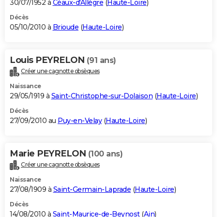
30/07/1952 à
Céaux-d'Allègre
(
Haute-Loire
)
Décès
05/10/2010 à
Brioude
(
Haute-Loire
)
Louis PEYRELON
(91 ans)
Créer une cagnotte obsèques
Naissance
29/05/1919 à
Saint-Christophe-sur-Dolaison
(
Haute-Loire
)
Décès
27/09/2010 au
Puy-en-Velay
(
Haute-Loire
)
Marie PEYRELON
(100 ans)
Créer une cagnotte obsèques
Naissance
27/08/1909 à
Saint-Germain-Laprade
(
Haute-Loire
)
Décès
14/08/2010 à
Saint-Maurice-de-Beynost
(
Ain
)