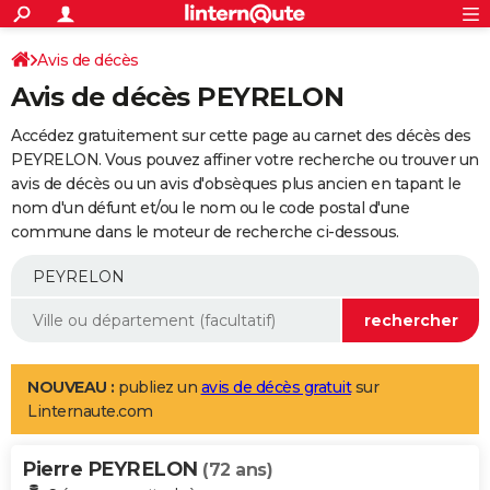
ACTUALITÉS
Connexion
S'inscrire
Avis de décès
Rechercher
Société
Education
Villes
Politique
Faits Divers
Monde
+
SPORT
Avis de décès PEYRELON
Football
Cyclisme
Forum
Coupe du monde 2026
Tennis
Rugby
CULTURE
Accédez gratuitement sur cette page au carnet des décès des
TNT
Cinéma
Musique
Programme TV
Streaming
Sorties cinéma
+
PEYRELON. Vous pouvez affiner votre recherche ou trouver un
FINANCE
avis de décès ou un avis d'obsèques plus ancien en tapant le
Impôts
Immobilier
Banque
Crédit
Retraite
Epargne
Risques naturels par ville
Assurance
AUTO
nom d'un défunt et/ou le nom ou le code postal d'une
commune dans le moteur de recherche ci-dessous.
Réserver un essai
Berlines
Forum auto
Essais
Citadines
SUV
+
HIGH-TECH
Meilleur smartphone
Ordinateurs
Guide high-tech
Mobiles
Internet
Jeux vidéo
+
BRICOLAGE
Aménagement intérieur
Cuisine
Jardinage
+
Forum
Extérieur
Salle de bains
Rangement
WEEK-END
Escapades
Expositions
Week-end nature
Guides de France
Patrimoine
Musées
+
LIFESTYLE
NOUVEAU :
publiez un
avis de décès gratuit
sur
Linternaute.com
Bien-être
Mode
+
Art de vivre
Loisirs
Modes de vie
SANTE
Pierre PEYRELON
Guide de la santé
Médicaments
+
Alimentation
Maladies
Sommeil
(72 ans)
VOYAGE