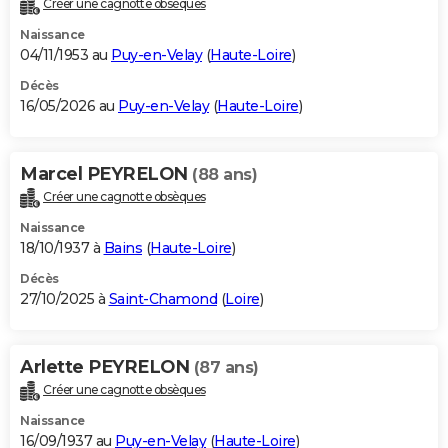
Créer une cagnotte obsèques
City break
Voyage de noces
Climat
Destinations
Voyage nature
Forum
+
PHOTO
Naissance
04/11/1953 au
Puy-en-Velay
(
Haute-Loire
)
GUIDES D'ACHAT
Décès
16/05/2026 au
Puy-en-Velay
(
Haute-Loire
)
BONS PLANS
CARTE DE VOEUX
Marcel PEYRELON
(88 ans)
Carte Bonne année
Carte Pâques
Carte de Noël
Carte Saint-Valentin
Carte d'anniversaire
DICTIONNAIRE
Créer une cagnotte obsèques
Biographies
Expressions
Dictionnaire
Citations
Proverbes
PROGRAMME TV
Naissance
18/10/1937 à
Bains
(
Haute-Loire
)
COPAINS D'AVANT
Décès
27/10/2025 à
Saint-Chamond
(
Loire
)
Se connecter
Collèges
Universités
Service militaire
S'inscrire
Lycées
Primaires
Entreprises
Avis de recherche
AVIS DE DÉCÈS
FORUM
Arlette PEYRELON
(87 ans)
Lifestyle
Sport
Television
Cinema
Bricolage
Culture
Auto
Voyage
Créer une cagnotte obsèques
Naissance
16/09/1937 au
Puy-en-Velay
(
Haute-Loire
)