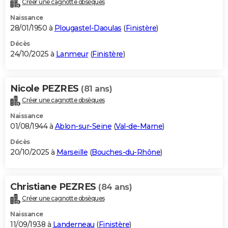
Créer une cagnotte obsèques
City break
Voyage de noces
Climat
Destinations
Voyage nature
Forum
+
PHOTO
Naissance
28/01/1950 à
Plougastel-Daoulas
(
Finistère
)
GUIDES D'ACHAT
Décès
24/10/2025 à
Lanmeur
(
Finistère
)
BONS PLANS
CARTE DE VOEUX
Nicole PEZRES
(81 ans)
Carte Bonne année
Carte Pâques
Carte de Noël
Carte Saint-Valentin
Carte d'anniversaire
DICTIONNAIRE
Créer une cagnotte obsèques
Biographies
Expressions
Dictionnaire
Citations
Proverbes
PROGRAMME TV
Naissance
01/08/1944 à
Ablon-sur-Seine
(
Val-de-Marne
)
COPAINS D'AVANT
Décès
20/10/2025 à
Marseille
(
Bouches-du-Rhône
)
Se connecter
Collèges
Universités
Service militaire
S'inscrire
Lycées
Primaires
Entreprises
Avis de recherche
AVIS DE DÉCÈS
FORUM
Christiane PEZRES
(84 ans)
Lifestyle
Sport
Television
Cinema
Bricolage
Culture
Auto
Voyage
Créer une cagnotte obsèques
Naissance
11/09/1938 à
Landerneau
(
Finistère
)