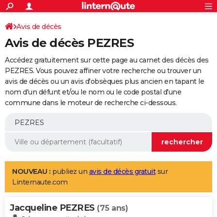
ACTUALITÉS
Connexion
S'inscrire
Avis de décès
Rechercher
Société
Education
Villes
Politique
Faits Divers
Monde
+
SPORT
Avis de décès PEZRES
Football
Cyclisme
Forum
Coupe du monde 2026
Tennis
Rugby
CULTURE
Accédez gratuitement sur cette page au carnet des décès des
TNT
Cinéma
Musique
Programme TV
Streaming
Sorties cinéma
+
PEZRES. Vous pouvez affiner votre recherche ou trouver un
FINANCE
avis de décès ou un avis d'obsèques plus ancien en tapant le
Impôts
Immobilier
Banque
Crédit
Retraite
Epargne
Risques naturels par ville
Assurance
AUTO
nom d'un défunt et/ou le nom ou le code postal d'une
commune dans le moteur de recherche ci-dessous.
Réserver un essai
Berlines
Forum auto
Essais
Citadines
SUV
+
HIGH-TECH
Meilleur smartphone
Ordinateurs
Guide high-tech
Mobiles
Internet
Jeux vidéo
+
BRICOLAGE
Aménagement intérieur
Cuisine
Jardinage
+
Forum
Extérieur
Salle de bains
Rangement
WEEK-END
Escapades
Expositions
Week-end nature
Guides de France
Patrimoine
Musées
+
LIFESTYLE
NOUVEAU :
publiez un
avis de décès gratuit
sur
Linternaute.com
Bien-être
Mode
+
Art de vivre
Loisirs
Modes de vie
SANTE
Jacqueline PEZRES
Guide de la santé
Médicaments
+
Alimentation
Maladies
Sommeil
(75 ans)
VOYAGE