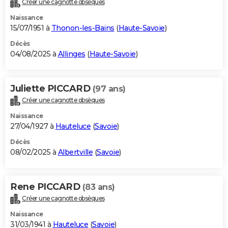
Créer une cagnotte obsèques
City break
Voyage de noces
Climat
Destinations
Voyage nature
Forum
+
PHOTO
Naissance
15/07/1951 à
Thonon-les-Bains
(
Haute-Savoie
)
GUIDES D'ACHAT
Décès
04/08/2025 à
Allinges
(
Haute-Savoie
)
BONS PLANS
CARTE DE VOEUX
Juliette PICCARD
(97 ans)
Carte Bonne année
Carte Pâques
Carte de Noël
Carte Saint-Valentin
Carte d'anniversaire
DICTIONNAIRE
Créer une cagnotte obsèques
Biographies
Expressions
Dictionnaire
Citations
Proverbes
PROGRAMME TV
Naissance
27/04/1927 à
Hauteluce
(
Savoie
)
COPAINS D'AVANT
Décès
08/02/2025 à
Albertville
(
Savoie
)
Se connecter
Collèges
Universités
Service militaire
S'inscrire
Lycées
Primaires
Entreprises
Avis de recherche
AVIS DE DÉCÈS
FORUM
Rene PICCARD
(83 ans)
Lifestyle
Sport
Television
Cinema
Bricolage
Culture
Auto
Voyage
Créer une cagnotte obsèques
Naissance
31/03/1941 à
Hauteluce
(
Savoie
)