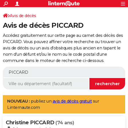
ACTUALITÉS
Connexion
S'inscrire
Avis de décès
Rechercher
Société
Education
Villes
Politique
Faits Divers
Monde
+
SPORT
Avis de décès PICCARD
Football
Cyclisme
Forum
Coupe du monde 2026
Tennis
Rugby
CULTURE
Accédez gratuitement sur cette page au carnet des décès des
TNT
Cinéma
Musique
Programme TV
Streaming
Sorties cinéma
+
PICCARD. Vous pouvez affiner votre recherche ou trouver un
FINANCE
avis de décès ou un avis d'obsèques plus ancien en tapant le
Impôts
Immobilier
Banque
Crédit
Retraite
Epargne
Risques naturels par ville
Assurance
AUTO
nom d'un défunt et/ou le nom ou le code postal d'une
commune dans le moteur de recherche ci-dessous.
Réserver un essai
Berlines
Forum auto
Essais
Citadines
SUV
+
HIGH-TECH
Meilleur smartphone
Ordinateurs
Guide high-tech
Mobiles
Internet
Jeux vidéo
+
BRICOLAGE
Aménagement intérieur
Cuisine
Jardinage
+
Forum
Extérieur
Salle de bains
Rangement
WEEK-END
Escapades
Expositions
Week-end nature
Guides de France
Patrimoine
Musées
+
LIFESTYLE
NOUVEAU :
publiez un
avis de décès gratuit
sur
Linternaute.com
Bien-être
Mode
+
Art de vivre
Loisirs
Modes de vie
SANTE
Christine PICCARD
Guide de la santé
Médicaments
+
Alimentation
Maladies
Sommeil
(74 ans)
VOYAGE