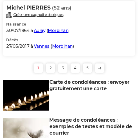
Michel PIERRES
(52 ans)
Créer une cagnotte obsèques
Naissance
30/07/1964 à
Auray
(
Morbihan
)
Décès
27/03/2017 à
Vannes
(
Morbihan
)
1
2
3
4
5
Carte de condoléances : envoyer
gratuitement une carte
Message de condoléances :
exemples de textes et modèle de
courrier