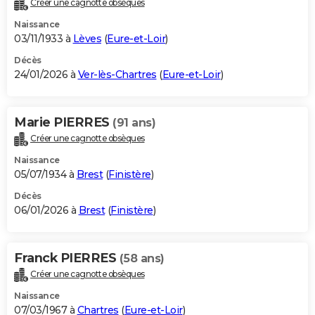
Créer une cagnotte obsèques
City break
Voyage de noces
Climat
Destinations
Voyage nature
Forum
+
PHOTO
Naissance
03/11/1933 à
Lèves
(
Eure-et-Loir
)
GUIDES D'ACHAT
Décès
24/01/2026 à
Ver-lès-Chartres
(
Eure-et-Loir
)
BONS PLANS
CARTE DE VOEUX
Marie PIERRES
(91 ans)
Carte Bonne année
Carte Pâques
Carte de Noël
Carte Saint-Valentin
Carte d'anniversaire
DICTIONNAIRE
Créer une cagnotte obsèques
Biographies
Expressions
Dictionnaire
Citations
Proverbes
PROGRAMME TV
Naissance
05/07/1934 à
Brest
(
Finistère
)
COPAINS D'AVANT
Décès
06/01/2026 à
Brest
(
Finistère
)
Se connecter
Collèges
Universités
Service militaire
S'inscrire
Lycées
Primaires
Entreprises
Avis de recherche
AVIS DE DÉCÈS
FORUM
Franck PIERRES
(58 ans)
Lifestyle
Sport
Television
Cinema
Bricolage
Culture
Auto
Voyage
Créer une cagnotte obsèques
Naissance
07/03/1967 à
Chartres
(
Eure-et-Loir
)