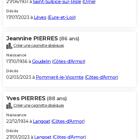
27/04/1931 à
Saint-Sulpice-sur-Risle
(
Orne
)
Décès
17/07/2023 à
Lèves
(
Eure-et-Loir
)
Jeannine PIERRES
(86 ans)
Créer une cagnotte obsèques
Naissance
17/10/1936 à
Goudelin
(
Côtes-d'Armor
)
Décès
02/03/2023 à
Pommerit-le-Vicomte
(
Côtes-d'Armor
)
Yves PIERRES
(88 ans)
Créer une cagnotte obsèques
Naissance
22/12/1934 à
Langoat
(
Côtes-d'Armor
)
Décès
27/01/2023 à
Langoat
(
Côtes-d'Armor
)