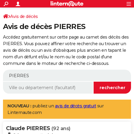
ACTUALITÉS
Connexion
S'inscrire
Avis de décès
Rechercher
Société
Education
Villes
Politique
Faits Divers
Monde
+
SPORT
Avis de décès PIERRES
Football
Cyclisme
Forum
Coupe du monde 2026
Tennis
Rugby
CULTURE
Accédez gratuitement sur cette page au carnet des décès des
TNT
Cinéma
Musique
Programme TV
Streaming
Sorties cinéma
+
PIERRES. Vous pouvez affiner votre recherche ou trouver un
FINANCE
avis de décès ou un avis d'obsèques plus ancien en tapant le
Impôts
Immobilier
Banque
Crédit
Retraite
Epargne
Risques naturels par ville
Assurance
AUTO
nom d'un défunt et/ou le nom ou le code postal d'une
commune dans le moteur de recherche ci-dessous.
Réserver un essai
Berlines
Forum auto
Essais
Citadines
SUV
+
HIGH-TECH
Meilleur smartphone
Ordinateurs
Guide high-tech
Mobiles
Internet
Jeux vidéo
+
BRICOLAGE
Aménagement intérieur
Cuisine
Jardinage
+
Forum
Extérieur
Salle de bains
Rangement
WEEK-END
Escapades
Expositions
Week-end nature
Guides de France
Patrimoine
Musées
+
LIFESTYLE
NOUVEAU :
publiez un
avis de décès gratuit
sur
Linternaute.com
Bien-être
Mode
+
Art de vivre
Loisirs
Modes de vie
SANTE
Claude PIERRES
Guide de la santé
Médicaments
+
Alimentation
Maladies
Sommeil
(92 ans)
VOYAGE