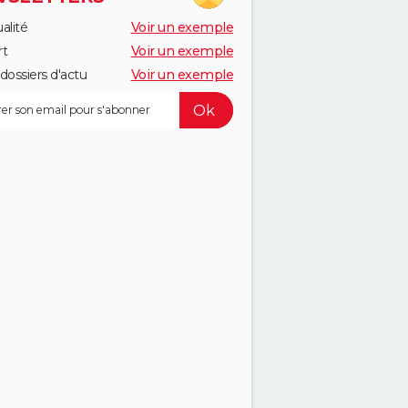
alité
Voir un exemple
rt
Voir un exemple
dossiers d'actu
Voir un exemple