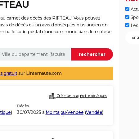
IFTEAU
Actu
Spo
 au carnet des décès des PIFTEAU. Vous pouvez
 avis de décès ou un avis d'obsèques plus ancien en
Les 
nom ou le code postal d'une commune dans le moteur
s gratuit
sur Linternaute.com
Créer une cagnotte obsèques
Décès
ntique
)
30/07/2025 à
Montaigu-Vendée
(
Vendée
)