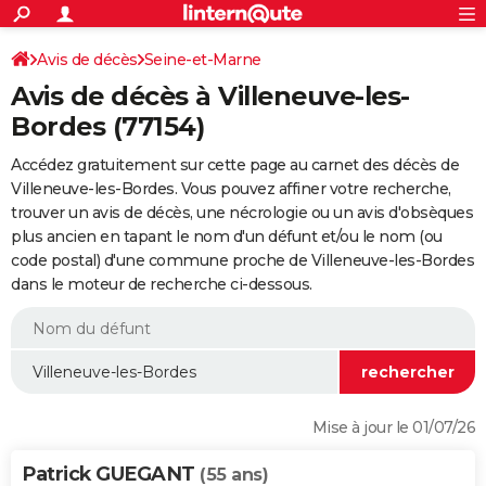
ACTUALITÉS
Connexion
S'inscrire
Avis de décès
Seine-et-Marne
Rechercher
Société
Education
Villes
Politique
Faits Divers
Monde
+
SPORT
Avis de décès à Villeneuve-les-
Football
Cyclisme
Forum
Coupe du monde 2026
Tennis
Rugby
CULTURE
Bordes (77154)
TNT
Cinéma
Musique
Programme TV
Streaming
Sorties cinéma
+
FINANCE
Accédez gratuitement sur cette page au carnet des décès de
Villeneuve-les-Bordes. Vous pouvez affiner votre recherche,
Impôts
Immobilier
Banque
Crédit
Retraite
Epargne
Risques naturels par ville
Assurance
AUTO
trouver un avis de décès, une nécrologie ou un avis d'obsèques
plus ancien en tapant le nom d'un défunt et/ou le nom (ou
Réserver un essai
Berlines
Forum auto
Essais
Citadines
SUV
+
HIGH-TECH
code postal) d'une commune proche de Villeneuve-les-Bordes
dans le moteur de recherche ci-dessous.
Meilleur smartphone
Ordinateurs
Guide high-tech
Mobiles
Internet
Jeux vidéo
+
BRICOLAGE
Aménagement intérieur
Cuisine
Jardinage
+
Forum
Extérieur
Salle de bains
Rangement
WEEK-END
Escapades
Expositions
Week-end nature
Guides de France
Patrimoine
Musées
+
LIFESTYLE
Bien-être
Mode
+
Art de vivre
Loisirs
Modes de vie
SANTE
Mise à jour le 01/07/26
Guide de la santé
Médicaments
+
Alimentation
Maladies
Sommeil
VOYAGE
Patrick GUEGANT
(55 ans)