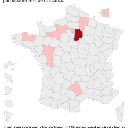
par département de naissance.
Les personnes décédées à Villeneuve-les-Bordes par