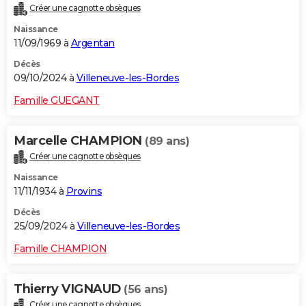
Créer une cagnotte obsèques
City break
Voyage de noces
Climat
Destinations
Voyage nature
Forum
+
PHOTO
Naissance
11/09/1969 à
Argentan
GUIDES D'ACHAT
Décès
BONS PLANS
09/10/2024 à
Villeneuve-les-Bordes
CARTE DE VOEUX
Famille GUEGANT
Carte Bonne année
Carte Pâques
Carte de Noël
Carte Saint-Valentin
Carte d'anniversaire
DICTIONNAIRE
Marcelle CHAMPION
(89 ans)
Biographies
Expressions
Dictionnaire
Citations
Proverbes
PROGRAMME TV
Créer une cagnotte obsèques
Naissance
COPAINS D'AVANT
11/11/1934 à
Provins
Se connecter
Collèges
Universités
Service militaire
S'inscrire
Lycées
Primaires
Entreprises
Avis de recherche
AVIS DE DÉCÈS
Décès
25/09/2024 à
Villeneuve-les-Bordes
FORUM
Famille CHAMPION
Lifestyle
Sport
Television
Cinema
Bricolage
Culture
Auto
Voyage
Thierry VIGNAUD
(56 ans)
Créer une cagnotte obsèques