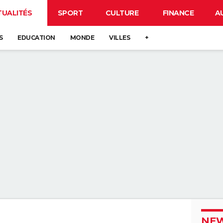
TUALITÉS
SPORT
CULTURE
FINANCE
A
S
EDUCATION
MONDE
VILLES
+
NEW