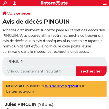
ACTUALITÉS
Connexion
S'inscrire
Avis de décès
Rechercher
Société
Education
Villes
Politique
Faits Divers
Monde
+
SPORT
Avis de décès PINGUIN
Football
Cyclisme
Forum
Coupe du monde 2026
Tennis
Rugby
CULTURE
Accédez gratuitement sur cette page au carnet des décès des
TNT
Cinéma
Musique
Programme TV
Streaming
Sorties cinéma
+
PINGUIN. Vous pouvez affiner votre recherche ou trouver un
FINANCE
avis de décès ou un avis d'obsèques plus ancien en tapant le
Impôts
Immobilier
Banque
Crédit
Retraite
Epargne
Risques naturels par ville
Assurance
AUTO
nom d'un défunt et/ou le nom ou le code postal d'une
commune dans le moteur de recherche ci-dessous.
Réserver un essai
Berlines
Forum auto
Essais
Citadines
SUV
+
HIGH-TECH
Meilleur smartphone
Ordinateurs
Guide high-tech
Mobiles
Internet
Jeux vidéo
+
BRICOLAGE
Aménagement intérieur
Cuisine
Jardinage
+
Forum
Extérieur
Salle de bains
Rangement
WEEK-END
Escapades
Expositions
Week-end nature
Guides de France
Patrimoine
Musées
+
LIFESTYLE
NOUVEAU :
publiez un
avis de décès gratuit
sur
Linternaute.com
Bien-être
Mode
+
Art de vivre
Loisirs
Modes de vie
SANTE
Jules PINGUIN
Guide de la santé
Médicaments
+
Alimentation
Maladies
Sommeil
(78 ans)
VOYAGE