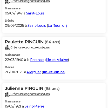
Créer une cagnotte obsèques
City break
Voyage de noces
Climat
Destinations
Voyage nature
Forum
+
PHOTO
Naissance
05/07/1947 à
Saint-Louis
GUIDES D'ACHAT
Décès
09/09/2025 à
Saint-Louis
(
La Réunion
)
BONS PLANS
CARTE DE VOEUX
Paulette PINGUIN
(84 ans)
Carte Bonne année
Carte Pâques
Carte de Noël
Carte Saint-Valentin
Carte d'anniversaire
DICTIONNAIRE
Créer une cagnotte obsèques
Biographies
Expressions
Dictionnaire
Citations
Proverbes
PROGRAMME TV
Naissance
22/03/1940 à la
Fresnais
(
Ille-et-Vilaine
)
COPAINS D'AVANT
Décès
20/01/2025 à
Plerguer
(
Ille-et-Vilaine
)
Se connecter
Collèges
Universités
Service militaire
S'inscrire
Lycées
Primaires
Entreprises
Avis de recherche
AVIS DE DÉCÈS
FORUM
Julienne PINGUIN
(95 ans)
Lifestyle
Sport
Television
Cinema
Bricolage
Culture
Auto
Voyage
Créer une cagnotte obsèques
Naissance
15/05/1921 à
Saint-Pierre