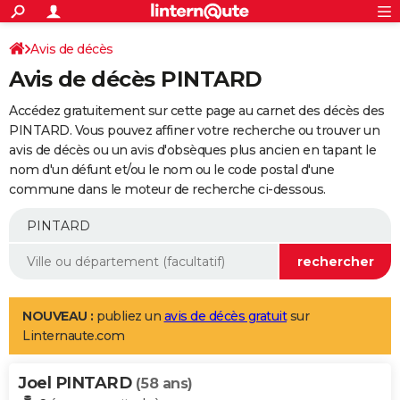
ACTUALITÉS
Connexion
S'inscrire
Avis de décès
Rechercher
Société
Education
Villes
Politique
Faits Divers
Monde
+
SPORT
Avis de décès PINTARD
Football
Cyclisme
Forum
Coupe du monde 2026
Tennis
Rugby
CULTURE
Accédez gratuitement sur cette page au carnet des décès des
TNT
Cinéma
Musique
Programme TV
Streaming
Sorties cinéma
+
PINTARD. Vous pouvez affiner votre recherche ou trouver un
FINANCE
avis de décès ou un avis d'obsèques plus ancien en tapant le
Impôts
Immobilier
Banque
Crédit
Retraite
Epargne
Risques naturels par ville
Assurance
AUTO
nom d'un défunt et/ou le nom ou le code postal d'une
commune dans le moteur de recherche ci-dessous.
Réserver un essai
Berlines
Forum auto
Essais
Citadines
SUV
+
HIGH-TECH
Meilleur smartphone
Ordinateurs
Guide high-tech
Mobiles
Internet
Jeux vidéo
+
BRICOLAGE
Aménagement intérieur
Cuisine
Jardinage
+
Forum
Extérieur
Salle de bains
Rangement
WEEK-END
Escapades
Expositions
Week-end nature
Guides de France
Patrimoine
Musées
+
LIFESTYLE
NOUVEAU :
publiez un
avis de décès gratuit
sur
Linternaute.com
Bien-être
Mode
+
Art de vivre
Loisirs
Modes de vie
SANTE
Joel PINTARD
Guide de la santé
Médicaments
+
Alimentation
Maladies
Sommeil
(58 ans)
VOYAGE