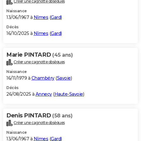
Créer une cagnotte obsèques
City break
Voyage de noces
Climat
Destinations
Voyage nature
Forum
+
PHOTO
Naissance
13/06/1967 à
Nîmes
(
Gard
)
GUIDES D'ACHAT
Décès
16/10/2025 à
Nîmes
(
Gard
)
BONS PLANS
CARTE DE VOEUX
Marie PINTARD
(45 ans)
Carte Bonne année
Carte Pâques
Carte de Noël
Carte Saint-Valentin
Carte d'anniversaire
DICTIONNAIRE
Créer une cagnotte obsèques
Biographies
Expressions
Dictionnaire
Citations
Proverbes
PROGRAMME TV
Naissance
16/11/1979 à
Chambéry
(
Savoie
)
COPAINS D'AVANT
Décès
26/08/2025 à
Annecy
(
Haute-Savoie
)
Se connecter
Collèges
Universités
Service militaire
S'inscrire
Lycées
Primaires
Entreprises
Avis de recherche
AVIS DE DÉCÈS
FORUM
Denis PINTARD
(58 ans)
Lifestyle
Sport
Television
Cinema
Bricolage
Culture
Auto
Voyage
Créer une cagnotte obsèques
Naissance
13/06/1967 à
Nîmes
(
Gard
)