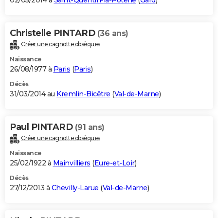
02/05/2014 à
Saint-Quentin-la-Poterie
(
Gard
)
Christelle PINTARD
(36 ans)
Créer une cagnotte obsèques
Naissance
26/08/1977 à
Paris
(
Paris
)
Décès
31/03/2014 au
Kremlin-Bicêtre
(
Val-de-Marne
)
Paul PINTARD
(91 ans)
Créer une cagnotte obsèques
Naissance
25/02/1922 à
Mainvilliers
(
Eure-et-Loir
)
Décès
27/12/2013 à
Chevilly-Larue
(
Val-de-Marne
)