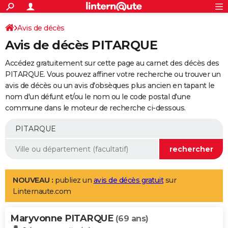
ACTUALITÉS
Connexion
S'inscrire
Avis de décès
Rechercher
Société
Education
Villes
Politique
Faits Divers
Monde
+
SPORT
Avis de décès PITARQUE
Football
Cyclisme
Forum
Coupe du monde 2026
Tennis
Rugby
CULTURE
Accédez gratuitement sur cette page au carnet des décès des
TNT
Cinéma
Musique
Programme TV
Streaming
Sorties cinéma
+
PITARQUE. Vous pouvez affiner votre recherche ou trouver un
FINANCE
avis de décès ou un avis d'obsèques plus ancien en tapant le
Impôts
Immobilier
Banque
Crédit
Retraite
Epargne
Risques naturels par ville
Assurance
AUTO
nom d'un défunt et/ou le nom ou le code postal d'une
commune dans le moteur de recherche ci-dessous.
Réserver un essai
Berlines
Forum auto
Essais
Citadines
SUV
+
HIGH-TECH
Meilleur smartphone
Ordinateurs
Guide high-tech
Mobiles
Internet
Jeux vidéo
+
BRICOLAGE
Aménagement intérieur
Cuisine
Jardinage
+
Forum
Extérieur
Salle de bains
Rangement
WEEK-END
Escapades
Expositions
Week-end nature
Guides de France
Patrimoine
Musées
+
LIFESTYLE
NOUVEAU :
publiez un
avis de décès gratuit
sur
Linternaute.com
Bien-être
Mode
+
Art de vivre
Loisirs
Modes de vie
SANTE
Maryvonne PITARQUE
Guide de la santé
Médicaments
+
Alimentation
Maladies
Sommeil
(69 ans)
VOYAGE