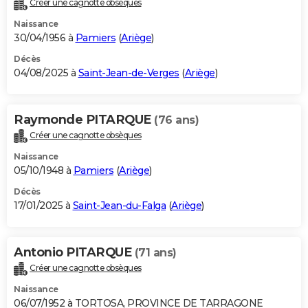
Créer une cagnotte obsèques
City break
Voyage de noces
Climat
Destinations
Voyage nature
Forum
+
PHOTO
Naissance
30/04/1956 à
Pamiers
(
Ariège
)
GUIDES D'ACHAT
Décès
04/08/2025 à
Saint-Jean-de-Verges
(
Ariège
)
BONS PLANS
CARTE DE VOEUX
Raymonde PITARQUE
(76 ans)
Carte Bonne année
Carte Pâques
Carte de Noël
Carte Saint-Valentin
Carte d'anniversaire
DICTIONNAIRE
Créer une cagnotte obsèques
Biographies
Expressions
Dictionnaire
Citations
Proverbes
PROGRAMME TV
Naissance
05/10/1948 à
Pamiers
(
Ariège
)
COPAINS D'AVANT
Décès
17/01/2025 à
Saint-Jean-du-Falga
(
Ariège
)
Se connecter
Collèges
Universités
Service militaire
S'inscrire
Lycées
Primaires
Entreprises
Avis de recherche
AVIS DE DÉCÈS
FORUM
Antonio PITARQUE
(71 ans)
Lifestyle
Sport
Television
Cinema
Bricolage
Culture
Auto
Voyage
Créer une cagnotte obsèques
Naissance
06/07/1952 à TORTOSA, PROVINCE DE TARRAGONE